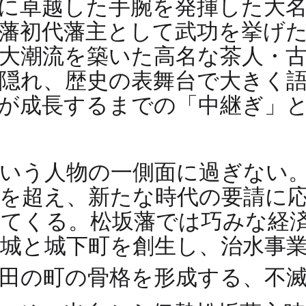
に卓越した手腕を発揮した大名
藩初代藩主として武功を挙げ
大潮流を築いた高名な茶人・
隠れ、歴史の表舞台で大きく
が成長するまでの「中継ぎ」
いう人物の一側面に過ぎない
を超え、新たな時代の要請に
てくる。松坂藩では巧みな経
城と城下町を創生し、治水事
浜田の町の骨格を形成する、不