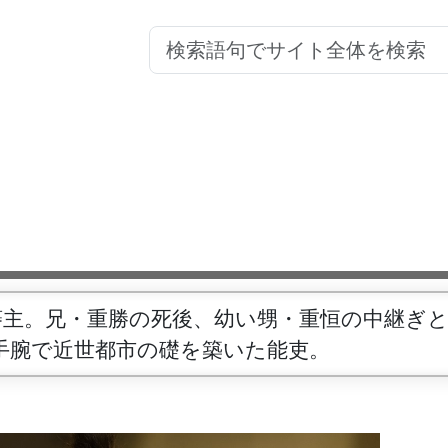
藩主。兄・重勝の死後、幼い甥・重恒の中継ぎ
手腕で近世都市の礎を築いた能吏。