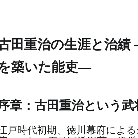
古田重治の生涯と治績
を築いた能吏―
序章：古田重治という武
江戸時代初期、徳川幕府による