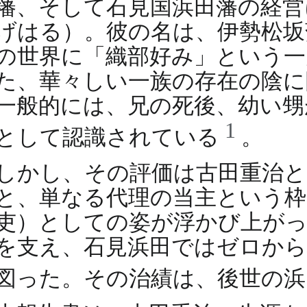
藩、そして石見国浜田藩の経営
げはる）。彼の名は、伊勢松坂
の世界に「織部好み」という一
た、華々しい一族の存在の陰に
一般的には、兄の死後、幼い甥
1
として認識されている
。
しかし、その評価は古田重治と
と、単なる代理の当主という枠
吏）としての姿が浮かび上がっ
を支え、石見浜田ではゼロから
図った。その治績は、後世の