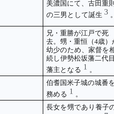
美濃国にて、古田重
3
の三男として誕生
兄・重勝が江戸で死
去。甥・重恒（4歳）
幼少のため、家督を
続し伊勢松坂藩二代
1
藩主となる
。
伯耆国米子城の城番
1
務める
。
長女を甥であり養子