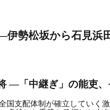
 ―伊勢松坂から石見浜
将 ―「中継ぎ」の能吏、
全国支配体制が確立していく激