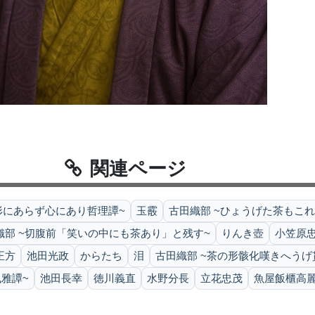
関連ページ
形にあらず心にあり哲理譚~
玉霰
古田織部 ~ひょうげた茶もこ
織部 ~切腹前「笑いの中にも茶あり」と残す~
りんき壺
小笠原
正方
池田光政
からたち
泪
古田織部 ~茶の形骸化嘆きへうげ
雅譚~
池田長幸
徳川義直
水野分長
立花忠茂
魚屋飯櫃高