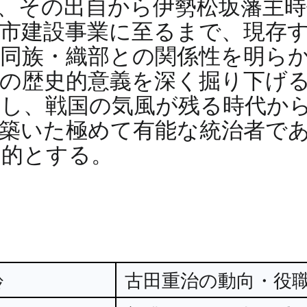
、その出自から伊勢松坂藩主時
市建設事業に至るまで、現存
同族・織部との関係性を明ら
の歴史的意義を深く掘り下げ
し、戦国の気風が残る時代か
築いた極めて有能な統治者で
目的とする。
齢
古田重治の動向・役