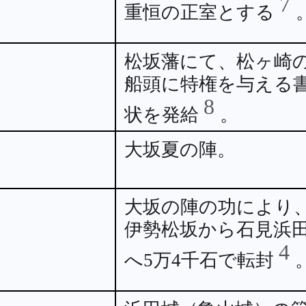
7
重恒の正室とする
松坂藩にて、松ヶ崎
船頭に特権を与える
8
状を発給
。
大坂夏の陣。
大坂の陣の功により
伊勢松坂から石見浜
4
へ5万4千石で転封