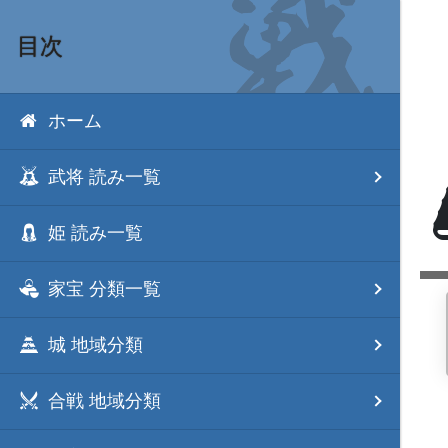
目次
ホーム
武将 読み一覧
姫 読み一覧
家宝 分類一覧
城 地域分類
合戦 地域分類