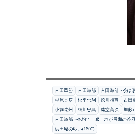
古田重勝
古田織部
古田織部 ~茶は
杉原長房
松平忠利
徳川頼宣
古田
小堀遠州
細川忠興
藤堂高次
加藤
古田織部 ~茶杓で一服これが最期の茶風
浜田城の戦い(1600)