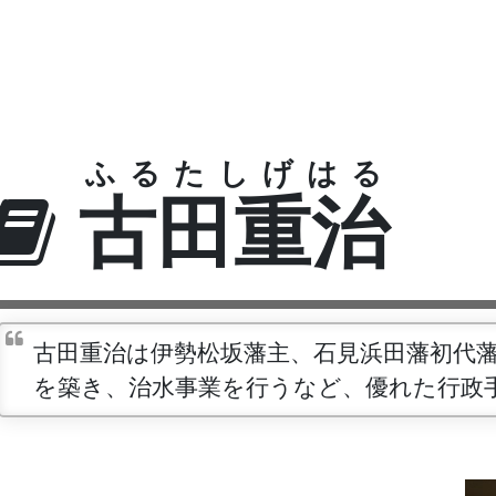
ふるたしげはる
古田重治
古田重治は伊勢松坂藩主、石見浜田藩初代
を築き、治水事業を行うなど、優れた行政