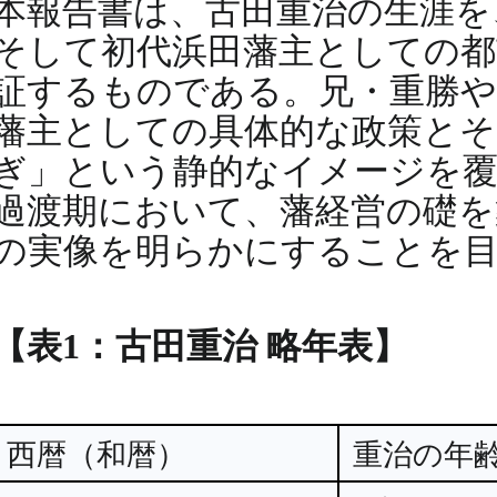
本報告書は、古田重治の生涯を
そして初代浜田藩主としての都
証するものである。兄・重勝や
藩主としての具体的な政策とそ
ぎ」という静的なイメージを覆
過渡期において、藩経営の礎を
の実像を明らかにすることを
【表1：古田重治 略年表】
西暦（和暦）
重治の年