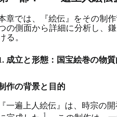
本章では、『絵伝』をその制作
つの側面から詳細に分析し、鎌
ける。
1. 成立と形態：国宝絵巻の物
制作の背景と目的
『一遍上人絵伝』は、時宗の開祖
1