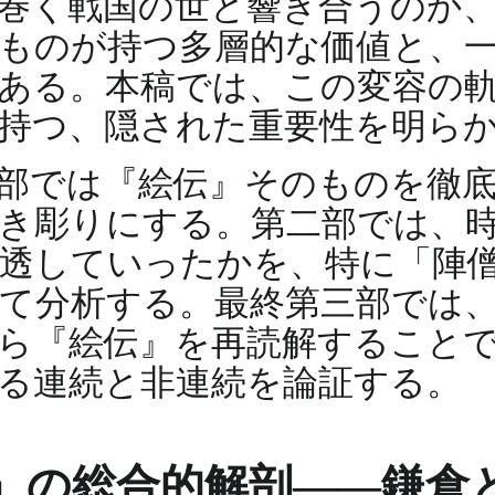
巻く戦国の世と響き合うのか
ものが持つ多層的な価値と、
ある。本稿では、この変容の
持つ、隠された重要性を明ら
部では『絵伝』そのものを徹
き彫りにする。第二部では、
透していったかを、特に「陣
て分析する。最終第三部では
ら『絵伝』を再読解すること
る連続と非連続を論証する。
』の総合的解剖――鎌倉