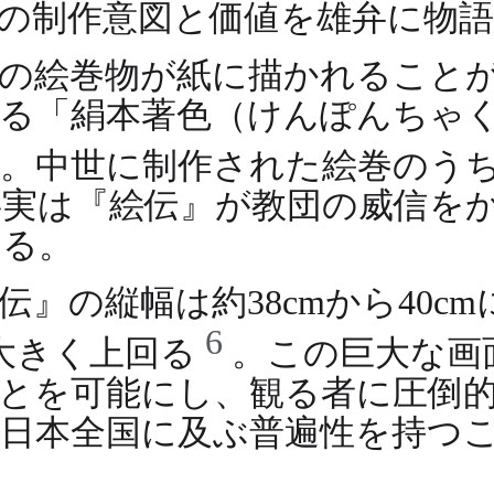
の制作意図と価値を雄弁に物
の絵巻物が紙に描かれること
かる「絹本著色（けんぽんちゃ
。中世に制作された絵巻のう
実は『絵伝』が教団の威信を
いる。
』の縦幅は約38cmから40c
6
を大きく上回る
。この巨大な画
とを可能にし、観る者に圧倒
日本全国に及ぶ普遍性を持つ