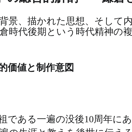
背景、描かれた思想、そして
倉時代後期という時代精神の
質的価値と制作意図
である一遍の没後10周年にあた