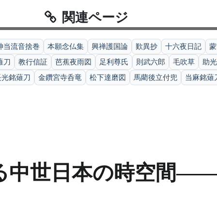
関連ページ
神当流音捨巻
本願念仏集
興禅護国論
歎異抄
十六夜日記
蒙
薙刀
教行信証
芭蕉夜雨図
足利尊氏
則武六郎
毛吹草
助光
長光銘薙刀
金鑽宮寺呑竜
松下達磨図
馬藺後立付兜
当麻銘薙
る中世日本の時空間―