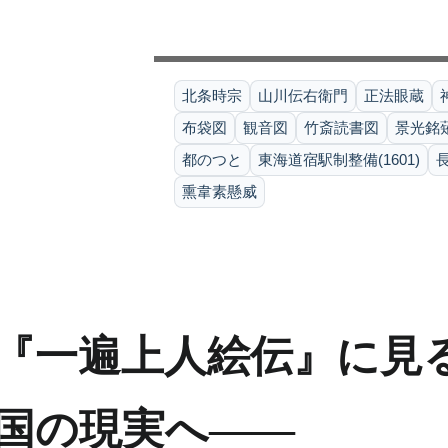
北条時宗
山川伝右衛門
正法眼蔵
布袋図
観音図
竹斎読書図
景光銘
都のつと
東海道宿駅制整備(1601)
熏韋素懸威
『一遍上人絵伝』に見
国の現実へ――