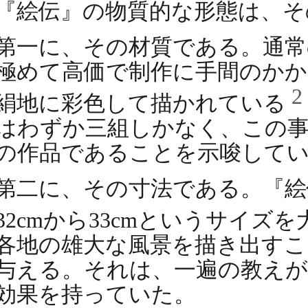
『絵伝』の物質的な形態は、そ
第一に、その材質である。通常
極めて高価で制作に手間のか
2
絹地に彩色して描かれている
はわずか三組しかなく、この事
の作品であることを示唆して
第二に、その寸法である。『絵伝
32cmから33cmというサイズ
各地の雄大な風景を描き出すこ
与える。それは、一遍の教えが
効果を持っていた。