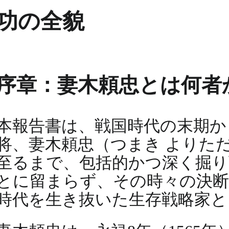
功の全貌
序章：妻木頼忠とは何者
本報告書は、戦国時代の末期か
将、妻木頼忠（つまき よりた
至るまで、包括的かつ深く掘
とに留まらず、その時々の決断
時代を生き抜いた生存戦略家と