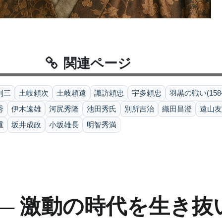
関連ページ
利三
土岐頼次
土岐頼遠
諏訪頼忠
宇多頼忠
羽黒の戦い(158
秀
伊木遠雄
河尻秀隆
池田秀氏
別所吉治
織田昌澄
遠山友
重
坂井成政
小坂雄長
明智秀満
― 激動の時代を生き