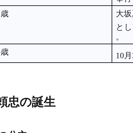
1歳
大坂
とし
。
9歳
10
頼忠の誕生