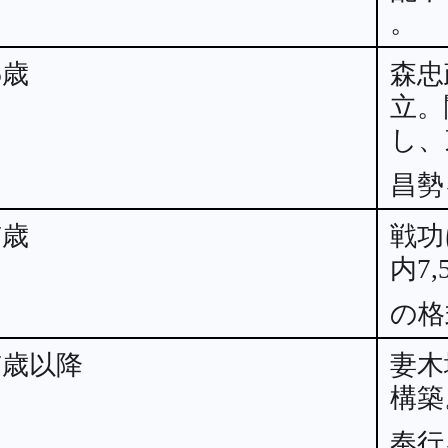
。
6歳
森忠
立。
し、
昌勢
7歳
戦功
内7
の格
7歳以降
妻木
構築
奉行