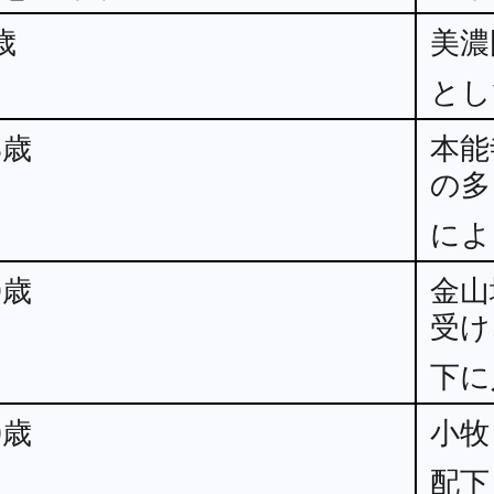
歳
美濃
とし
8歳
本能
の多
によ
9歳
金山
受け
下
0歳
小牧
配下