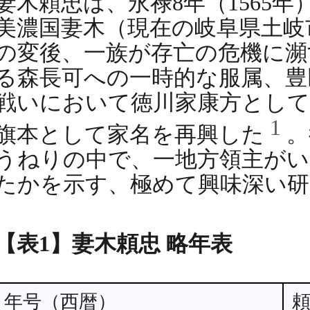
妻木頼忠は、永禄8年（1565
美濃国妻木（現在の岐阜県土岐
の変後、一族が存亡の危機に瀕
る森長可への一時的な服属、豊
戦いにおいて徳川家康方として目
1
旗本として家名を再興した
。
うねりの中で、一地方領主がい
たかを示す、極めて興味深い研
【表1】妻木頼忠 略年表
年号（西暦）