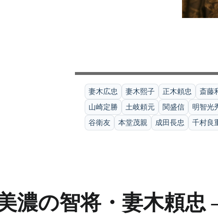
妻木広忠
妻木熙子
正木頼忠
斎藤
山崎定勝
土岐頼元
関盛信
明智光
谷衛友
本堂茂親
成田長忠
千村良
美濃の智将・妻木頼忠 