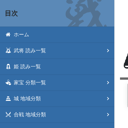
目次
ホーム
武将 読み一覧
姫 読み一覧
家宝 分類一覧
城 地域分類
合戦 地域分類