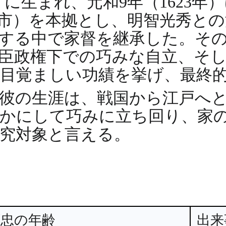
年）に生まれ、元和9年（1623
市）を本拠とし、明智光秀との
する中で家督を継承した。そ
臣政権下での巧みな自立、そ
覚ましい功績を挙げ、最終的に
彼の生涯は、戦国から江戸へ
かにして巧みに立ち回り、家
究対象と言える。
頼忠の年齢
出来