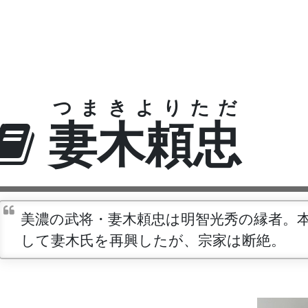
つまきよりただ
妻木頼忠
美濃の武将・妻木頼忠は明智光秀の縁者。本
して妻木氏を再興したが、宗家は断絶。