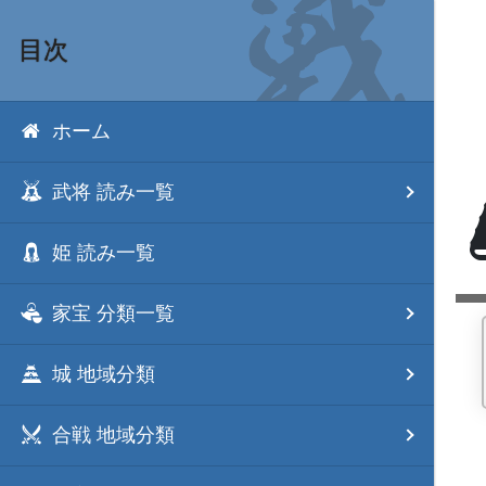
目次
ホーム
武将 読み一覧
姫 読み一覧
家宝 分類一覧
城 地域分類
合戦 地域分類