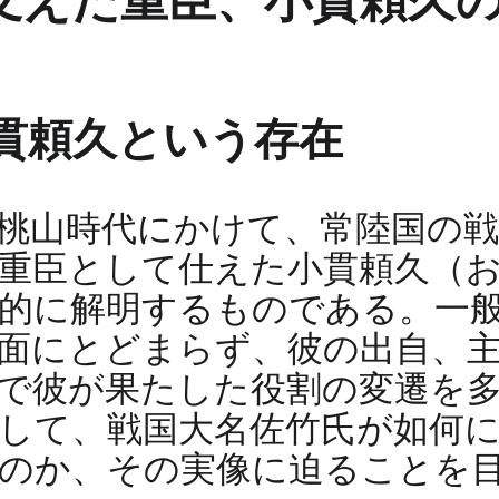
支えた重臣、小貫頼久
貫頼久という存在
桃山時代にかけて、常陸国の戦
重臣として仕えた小貫頼久（お
的に解明するものである。一
面にとどまらず、彼の出自、
で彼が果たした役割の変遷を
して、戦国大名佐竹氏が如何
のか、その実像に迫ることを