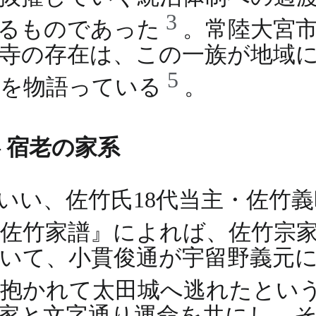
3
するものであった
。常陸大宮
寺の存在は、この一族が地域
5
とを物語っている
。
 宿老の家系
いい、佐竹氏18代当主・佐竹
『佐竹家譜』によれば、佐竹宗
いて、小貫俊通が宇留野義元
に抱かれて太田城へ逃れたとい
家と文字通り運命を共にし、