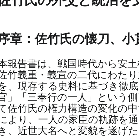
佐竹氏の外交と統治を
序章：佐竹氏の懐刀、小
本報告書は、戦国時代から安土
佐竹義重・義宣の二代にわたり
を、現存する史料に基づき徹底
官」「三奉行の一人」という側
て佐竹氏の権力構造の変化の中
により、一人の家臣の軌跡を通
き、近世大名へと変貌を遂げた