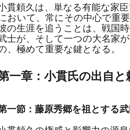
小貫頼久は、単なる有能な家臣
において、常にその中心で重要
彼の生涯を追うことは、戦国時
武士が、そして一つの大名家
の、極めて重要な鍵となる。
第一章：小貫氏の出自と
第一節：藤原秀郷を祖とする武