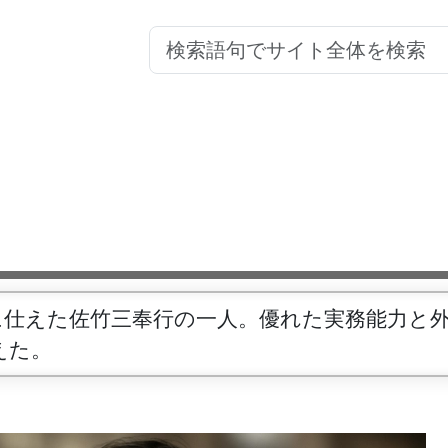
に仕えた佐竹三奉行の一人。優れた実務能力と
えた。