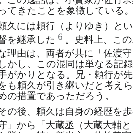
ってきたことを象徴している
頼久には頼行（よりゆき）と
6
督を継承した
。史料上、この
な理由は、両者が共に「佐渡
しかし、この混同は単なる記録
手がかりとなる。兄・頼行が先
をも頼久が引き継いだと考えら
めの措置であっただろう。
その後、頼久は自身の経歴を歩
守」から「大蔵丞（大蔵大輔