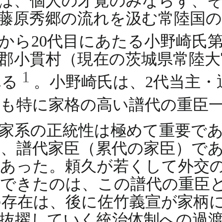
は、個人の才覚のみならず、
藤原秀郷の流れを汲む常陸国の
から20代目にあたる小野崎氏第
郡小貫村（現在の茨城県常陸大
1
れる
。小野崎氏は、2代当主・
でも特に家格の高い譜代の重臣
家系の正統性は極めて重要で
、譜代家臣（累代の家臣）で
あった。頼久が若くして外交
ができたのは、この譜代の重臣
存在は、後に佐竹義宣が家柄
抜擢していく統治体制への過