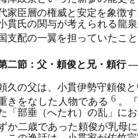
代家臣層の権威と安定を象徴
小貫氏の関与が考えられる龍泉
国支配の一翼を担っていたこ
第二節：父・頼俊と兄・頼行 ―
頼久の父は、小貫伊勢守頼俊と
6
重きをなした人物である
。
た「部垂（へたれ）の乱」にお
ずか二歳であった頼俊が乳母
。この逸話は、小貫家が佐竹宗