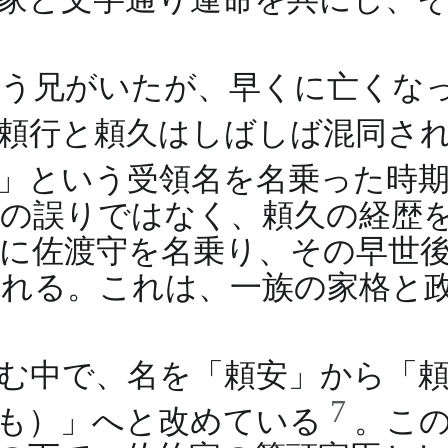
。
いう兄がいたが、早くに亡くな
頼行と頼久はしばしば混同さ
守」という受領名を名乗った時
の誤りではなく、頼久の経歴
に佐渡守を名乗り、その早世
れる。これは、一族の家格と
む中で、名を「頼安」から「
7
とも）」へと改めている
。こ