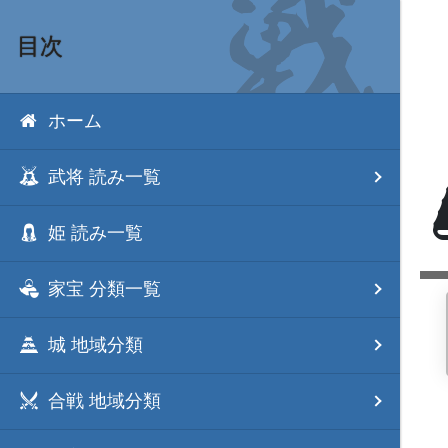
目次
ホーム
武将 読み一覧
姫 読み一覧
家宝 分類一覧
城 地域分類
合戦 地域分類