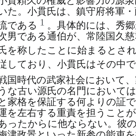
小貫頼久の権威と影響力の源泉
いた。小貫氏は、鎮守府将軍・
1
流である
。具体的には、秀郷
次男である通伯が、常陸国久慈
氏を称したことに始まるとさ
従しており、小貫氏はその中
戦国時代の武家社会において、
うな古い源氏の名門においては
と家格を保証する何よりの証で
運を左右する重責を担うこと
あったからに他ならない。彼の
梅津政景といった新参の能吏を