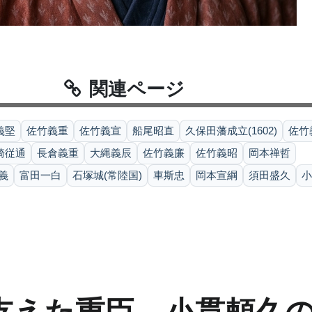
関連ページ
義堅
佐竹義重
佐竹義宣
船尾昭直
久保田藩成立(1602)
佐竹
崎従通
長倉義重
大縄義辰
佐竹義廉
佐竹義昭
岡本禅哲
義
富田一白
石塚城(常陸国)
車斯忠
岡本宣綱
須田盛久
小