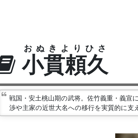
おぬきよりひさ
小貫頼久
戦国・安土桃山期の武将。佐竹義重・義宣
渉や主家の近世大名への移行を実質的に支