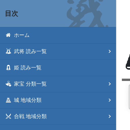
目次
ホーム
武将 読み一覧
姫 読み一覧
家宝 分類一覧
城 地域分類
合戦 地域分類