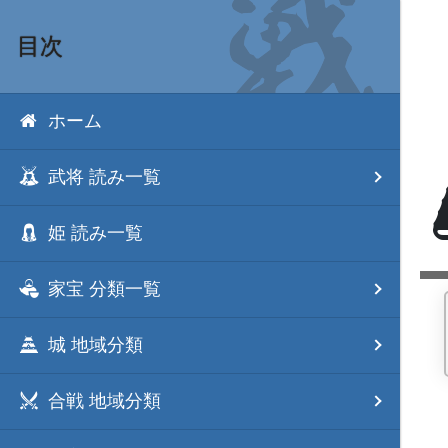
目次
ホーム
武将 読み一覧
姫 読み一覧
家宝 分類一覧
城 地域分類
合戦 地域分類