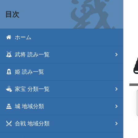
目次
ホーム
武将 読み一覧
姫 読み一覧
家宝 分類一覧
城 地域分類
合戦 地域分類