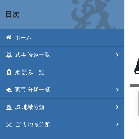
目次
ホーム
武将 読み一覧
姫 読み一覧
家宝 分類一覧
城 地域分類
合戦 地域分類