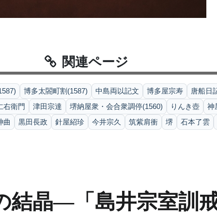
関連ページ
87)
博多太閤町割(1587)
中島両以記文
博多屋宗寿
唐船日
仁右衛門
津田宗達
堺納屋衆・会合衆調停(1560)
りんき壺
神
神曲
黒田長政
針屋紹珍
今井宗久
筑紫肩衝
堺
石本了雲
の結晶―「島井宗室訓