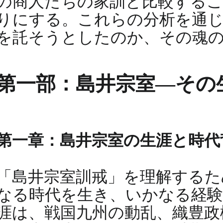
の商人たちの家訓と比較するこ
りにする。これらの分析を通じ
を託そうとしたのか、その魂
第一部：島井宗室―その
第一章：島井宗室の生涯と時代
「島井宗室訓戒」を理解するた
なる時代を生き、いかなる経
涯は、戦国九州の動乱、織豊政