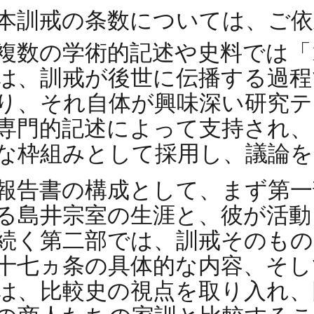
本訓戒の条数については、ご依
複数の学術的記述や史料では「
は、訓戒が後世に伝播する過程
り、それ自体が興味深い研究テ
専門的記述によって支持され、
な枠組みとして採用し、議論
報告書の構成として、まず第一
る島井宗室の生涯と、彼が活動
続く第二部では、訓戒そのもの
十七ヵ条の具体的な内容、そし
は、比較史の視点を取り入れ、