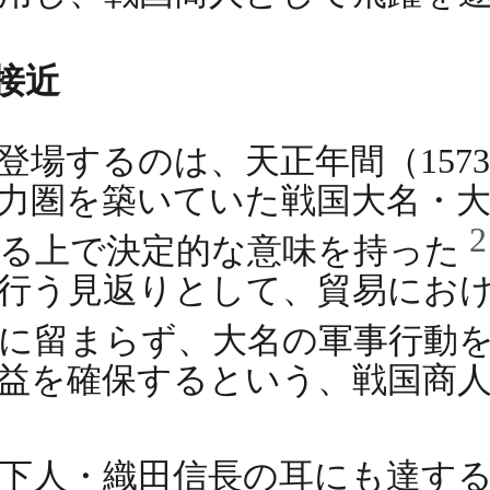
の接近
場するのは、天正年間（1573-
力圏を築いていた戦国大名・
する上で決定的な意味を持った
行う見返りとして、貿易にお
に留まらず、大名の軍事行動
益を確保するという、戦国商
下人・織田信長の耳にも達す