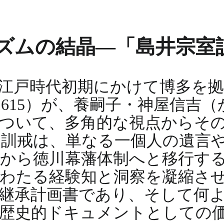
ズムの結晶―「島井宗室
江戸時代初期にかけて博多を拠
-1615）が、養嗣子・神屋信吉
ついて、多角的な視点からそ
の訓戒は、単なる一個人の遺言
から徳川幕藩体制へと移行す
わたる経験知と洞察を凝縮さ
継承計画書であり、そして何
の歴史的ドキュメントとしての