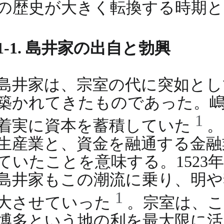
の歴史が大きく転換する時期と
1-1. 島井家の出自と勃興
島井家は、宗室の代に突如とし
築かれてきたものであった。嶋
1
着実に資本を蓄積していた
。
生産業と、資金を融通する金融
ていたことを意味する。152
島井家もこの潮流に乗り、明や
1
大させていった
。宗室は、
博多という地の利を最大限に活