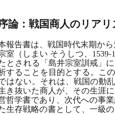
序論：戦国商人のリアリ
本報告書は、戦国時代末期から
宗室（しまい そうしつ、1539
たとされる「島井宗室訓戒」に
析することを目的とする。こ
ではない。それは、戦国の動乱
生き抜いた商人が、その生涯に
営哲学書であり、次代への事業
た生存戦略の書として、一級