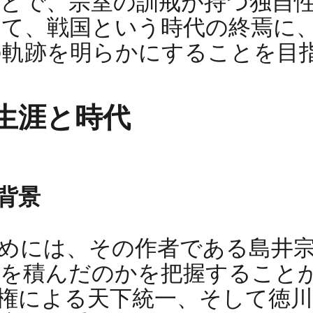
とで、宗室の訓戒が持つ独自
て、戦国という時代の終焉に
の軌跡を明らかにすることを目
生涯と時代
背景
めには、その作者である島井
験を積んだのかを把握すること
権による天下統一、そして徳