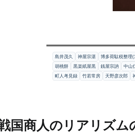
島井茂久
神屋宗湛
博多荷駄税整理(15
胡桃餅
黒楽紙屋黒
銭屋宗訥
中山
町人考見録
竹若常房
天野彦次郎
戦国商人のリアリズム