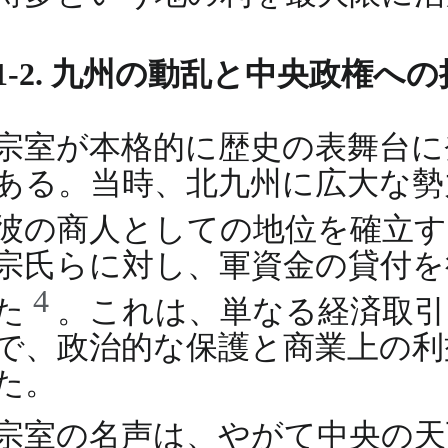
1-2. 九州の動乱と中央政権へ
宗室が本格的に歴史の表舞台に登
ある。当時、北九州に広大な勢
彼の商人としての地位を確立
宗氏らに対し、軍資金の貸付を
4
た
。これは、単なる経済取引
で、政治的な保護と商業上の利
た。
宗室の名声は、やがて中央の天