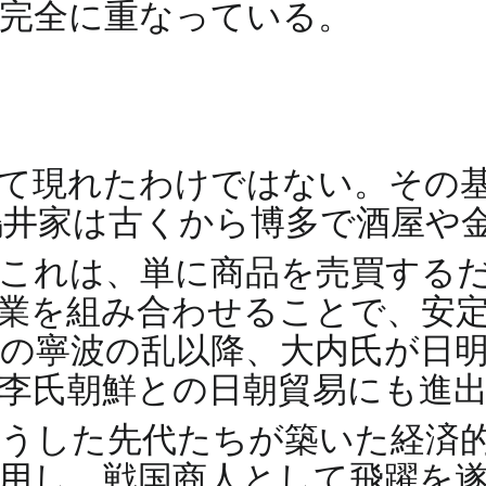
完全に重なっている。
て現れたわけではない。その
井家は古くから博多で酒屋や
これは、単に商品を売買する
業を組み合わせることで、安
3年の寧波の乱以降、大内氏が日
李氏朝鮮との日朝貿易にも進
こうした先代たちが築いた経済
用し、戦国商人として飛躍を