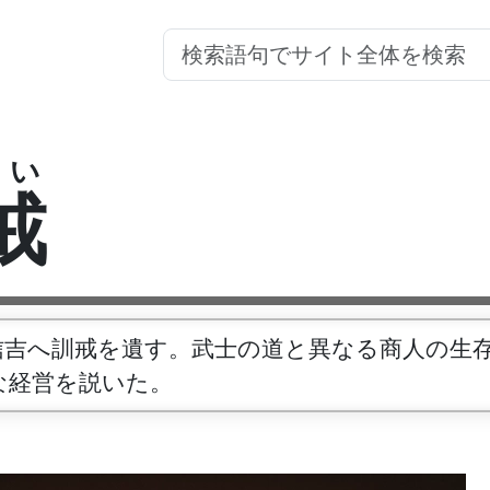
い
戒
信吉へ訓戒を遺す。武士の道と異なる商人の生
な経営を説いた。