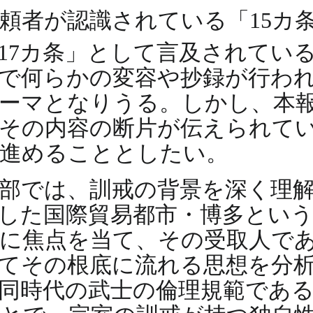
頼者が認識されている「15カ
17カ条」として言及されてい
で何らかの変容や抄録が行わ
ーマとなりうる。しかし、本
その内容の断片が伝えられてい
を進めることとしたい。
部では、訓戒の背景を深く理
した国際貿易都市・博多とい
に焦点を当て、その受取人で
てその根底に流れる思想を分
同時代の武士の倫理規範であ