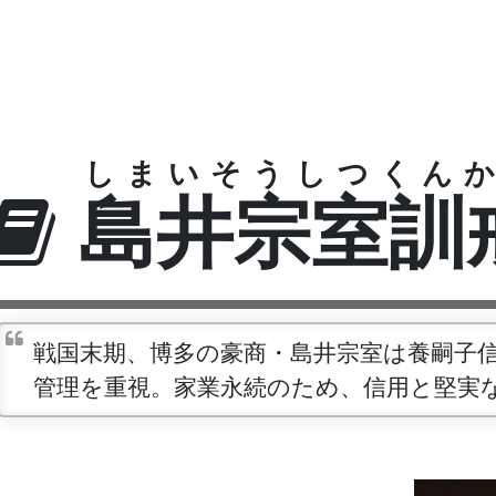
しまいそうしつくんか
島井宗室訓
戦国末期、博多の豪商・島井宗室は養嗣子
管理を重視。家業永続のため、信用と堅実