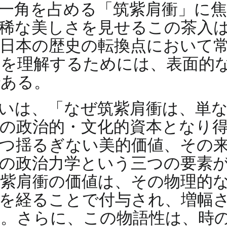
一角を占める「筑紫肩衝」に
稀な美しさを見せるこの茶入
日本の歴史の転換点において
を理解するためには、表面的
である。
いは、「なぜ筑紫肩衝は、単
の政治的・文化的資本となり
つ揺るぎない美的価値、その
の政治力学という三つの要素
紫肩衝の価値は、その物理的
を経ることで付与され、増幅
。さらに、この物語性は、時