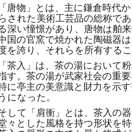
「唐物」とは、主に鎌倉時代か
らされた美術工芸品の総称であ
る深い憧憬があり、唐物は舶来
中国の官窯で焼かれた陶磁器は
度を誇り、それらを所有する
「茶入」は、茶の湯において粉
指す。茶の湯が武家社会の重要
特に亭主の美意識と財力を示す
うになった。
そして「肩衝」とは、茶入の器
堂々とした風格を持つ形状を特