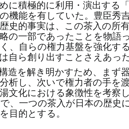
めに積極的に利用・演出する
の機能を有していた。豊臣秀
歴史的事実は、この茶入の所
略の一部であったことを物語
く、自らの権力基盤を強化す
には自ら創り出すことさえあっ
構造を解き明かすため、まず
分析し、次いで権力者の手を
湯文化における象徴性を考察
とで、一つの茶入が日本の歴史
を目的とする。