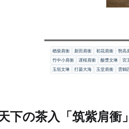
楢柴肩衝
新田肩衝
初花肩衝
勢高
竹中小肩衝
遅桜肩衝
酸漿文琳
宮
玉垣文琳
打曇大海
玉堂肩衝
雲鶴
天下の茶入「筑紫肩衝