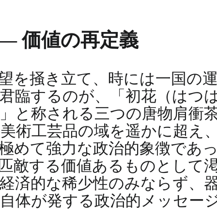
― 価値の再定義
望を掻き立て、時には一国の
君臨するのが、「初花（はつ
」と称される三つの唐物肩衝
美術工芸品の域を遥かに超え
極めて強力な政治的象徴であ
匹敵する価値あるものとして
経済的な稀少性のみならず、
自体が発する政治的メッセー