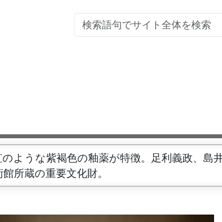
虹のような紫褐色の釉薬が特徴。足利義政、島
術館所蔵の重要文化財。