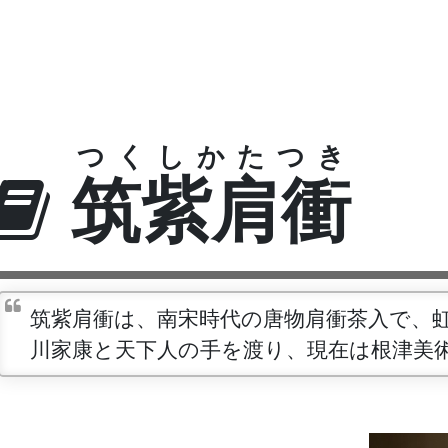
つくしかたつき
筑紫肩衝
筑紫肩衝は、南宋時代の唐物肩衝茶入で、
川家康と天下人の手を渡り、現在は根津美