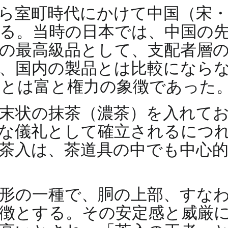
ら室町時代にかけて中国（宋
る。当時の日本では、中国の
の最高級品として、支配者層
、国内の製品とは比較になら
ことは富と権力の象徴であった
末状の抹茶（濃茶）を入れて
な儀礼として確立されるにつ
茶入は、茶道具の中でも中心
形の一種で、胴の上部、すな
徴とする。その安定感と威厳