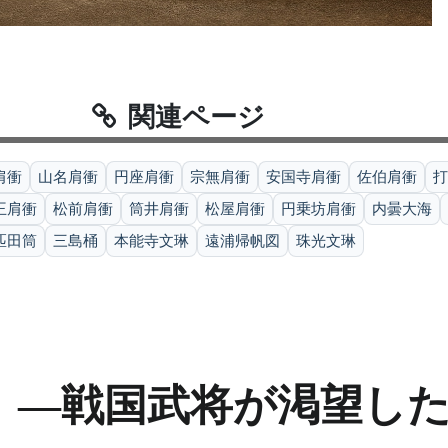
関連ページ
肩衝
山名肩衝
円座肩衝
宗無肩衝
安国寺肩衝
佐伯肩衝
打
王肩衝
松前肩衝
筒井肩衝
松屋肩衝
円乗坊肩衝
内曇大海
匹田筒
三島桶
本能寺文琳
遠浦帰帆図
珠光文琳
」―戦国武将が渇望し