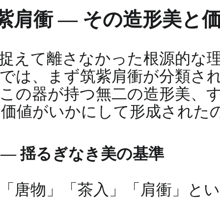
紫肩衝 ― その造形美と
捉えて離さなかった根源的な
では、まず筑紫肩衝が分類さ
この器が持つ無二の造形美、
の価値がいかにして形成された
― 揺るぎなき美の基準
「唐物」「茶入」「肩衝」と