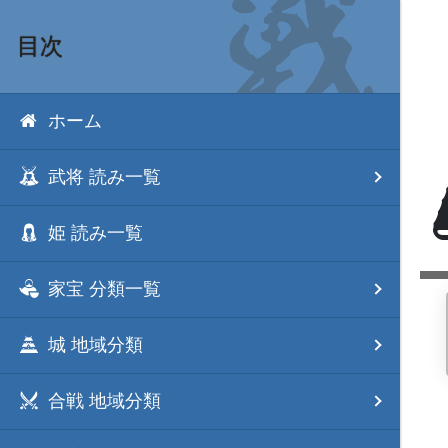
目次
ホーム
武将 読み一覧
姫 読み一覧
家宝 分類一覧
城 地域分類
合戦 地域分類