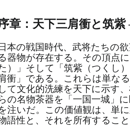
序章：天下三肩衝と筑紫 
日本の戦国時代、武将たちの欲
る器物が存在する。その頂点に
た）」そして「筑紫（つくし）
肩衝」である。これらは単なる
して文化的洗練を天下に示す、
らの名物茶器を「一国一城」に
を注いだ。この価値観は、単に
物語性と、それを所有すること