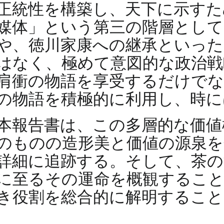
正統性を構築し、天下に示すた
媒体」という第三の階層として
や、徳川家康への継承といった
はなく、極めて意図的な政治戦
肩衝の物語を享受するだけでな
の物語を積極的に利用し、時
本報告書は、この多層的な価値
のものの造形美と価値の源泉を
詳細に追跡する。そして、茶の
に至るその運命を概観するこ
き役割を総合的に解明すること