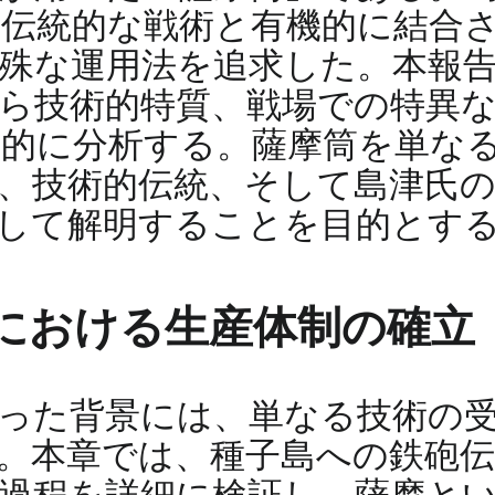
伝統的な戦術と有機的に結合
殊な運用法を追求した。本報
ら技術的特質、戦場での特異
的に分析する。薩摩筒を単な
、技術的伝統、そして島津氏
して解明することを目的とす
における生産体制の確立
った背景には、単なる技術の
。本章では、種子島への鉄砲
過程を詳細に検証し、薩摩と