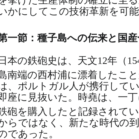
いかにしてこの技術革新を可
第一節：種子島への伝来と国産
日本の鉄砲史は、天文12年（1
島南端の西村浦に漂着したこ
は、ポルトガル人が携行してい
即座に見抜いた。時堯は、一丁
鉄砲を購入したと記録されて
からではなく、新たな時代の到
のであった。