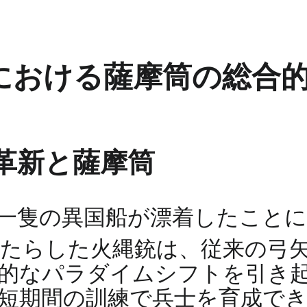
における薩摩筒の総合
革新と薩摩筒
島に一隻の異国船が漂着したこと
たらした火縄銃は、従来の弓
的なパラダイムシフトを引き
短期間の訓練で兵士を育成で