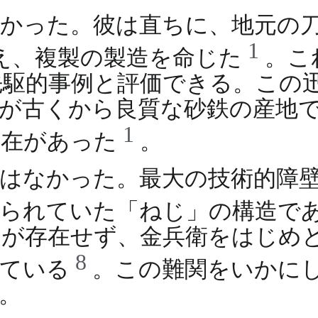
かった。彼は直ちに、地元の
1
え、複製の製造を命じた
。こ
先駆的事例と評価できる。この
が古くから良質な砂鉄の産地
1
存在があった
。
はなかった。最大の技術的障
いられていた「ねじ」の構造で
のが存在せず、金兵衛をはじめ
8
れている
。この難関をいかに
。