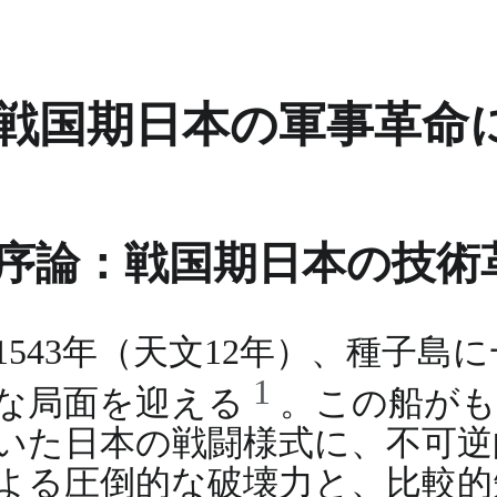
戦国期日本の軍事革命
序論：戦国期日本の技術
1543年（天文12年）、種子
1
な局面を迎える
。この船がも
いた日本の戦闘様式に、不可逆
よる圧倒的な破壊力と、比較的