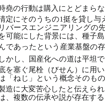
時堯の行動は購入にとどまらな
清定にそのうちの1挺を貸し与
リバースエンジニアリングの
を可能にした背景には、種子島
んであったという産業基盤の
しかし、国産化への道は平坦で
底を塞ぐ尾栓（びせん）に用
は「ねじ」という概念そのも
製造に大変苦心したと伝えら
は、複数の伝承や説が存在する