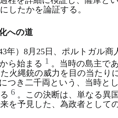
能にしたかを論証する。
化への道
543年）8月25日、ポルトガル
1
とから始まる
。当時の島主であ
た火縄銃の威力を目の当たり
につき二千両という、当時とし
6
いる
。この決断は、単なる異
来を予見した、為政者として