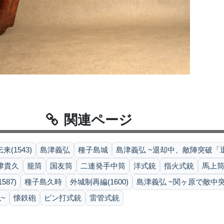
関連ページ
来(1543)
島津義弘
種子島城
島津義弘 ~退却中、敵陣突破「
津貴久
籠筒
国友筒
二連発手中筒
洋式銃
指火式銃
馬上
87)
種子島久時
外城制再編(1600)
島津義弘 ~関ヶ原で敵中
~
懐鉄砲
ピン打式銃
雷管式銃