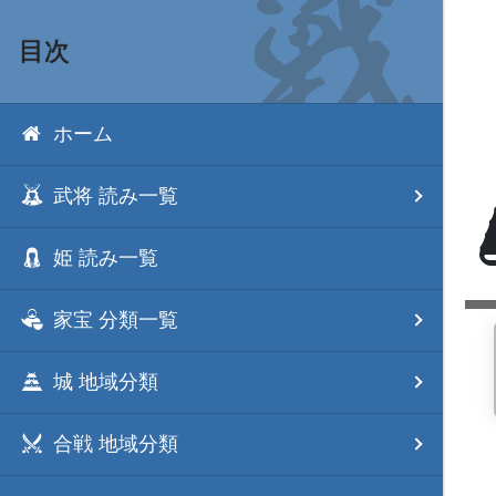
目次
ホーム
武将 読み一覧
姫 読み一覧
家宝 分類一覧
城 地域分類
合戦 地域分類