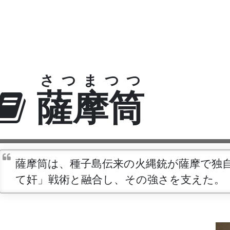
さつまつつ
薩摩筒
薩摩筒は、種子島伝来の火縄銃が薩摩で独
て奸」戦術と融合し、その強さを支えた。