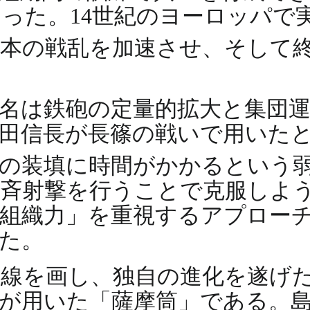
った。14世紀のヨーロッパで
日本の戦乱を加速させ、そして
名は鉄砲の定量的拡大と集団
田信長が長篠の戦いで用いた
の装填に時間がかかるという
斉射撃を行うことで克服しよ
組織力」を重視するアプロー
た。
線を画し、独自の進化を遂げ
が用いた「薩摩筒」である。