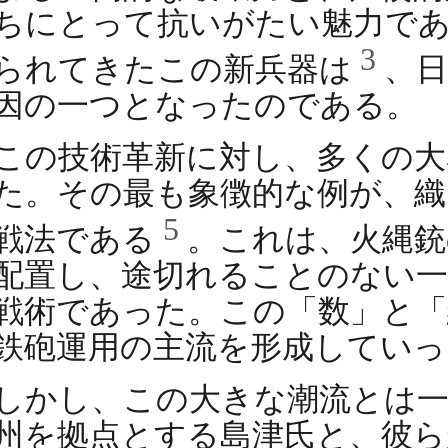
ちにとって抗いがたい魅力であ
3
られてきたこの新兵器は
、
因の一つとなったのである。
この技術革新に対し、多くの大
た。その最も象徴的な例が、織
5
戦法である
。これは、火縄銃
配置し、途切れることのない一
戦術であった。この「数」と「
鉄砲運用の主流を形成していっ
しかし、この大きな潮流とは一
州を拠点とする島津氏と、彼ら