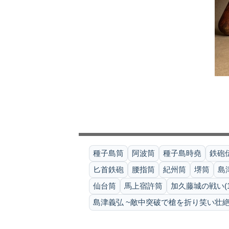
種子島筒
阿波筒
種子島時堯
鉄砲伝
匕首鉄砲
腰指筒
紀州筒
堺筒
島
仙台筒
馬上宿許筒
加久藤城の戦い(15
島津義弘 ~敵中突破で槍を折り笑い壮絶