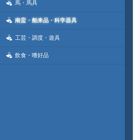
馬・馬具
南蛮・舶来品・科学器具
工芸・調度・遊具
飲食・嗜好品