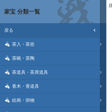
家宝 分類一覧
目次
戻る
ホーム
茶入・茶壺
武将 読み一覧
茶碗・茶陶
姫 読み一覧
茶道具・茶席道具
家宝 分類一覧
香木・香道具
城 地域分類
絵画・掛物
合戦 地域分類