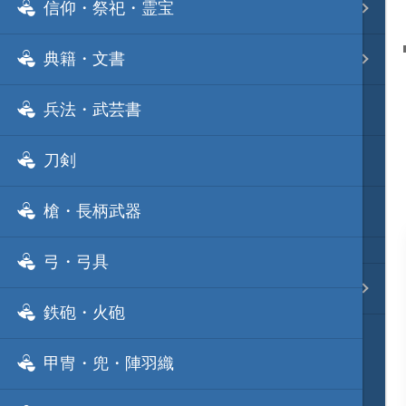
信仰・祭祀・霊宝
事変 地域分類
典籍・文書
逸話 分類一覧
兵法・武芸書
戦国ニュース
刀剣
寺社・城・庭園ニュース
槍・長柄武器
信長の野望ニュース
弓・弓具
質問・コンタクト
鉄砲・火砲
甲冑・兜・陣羽織