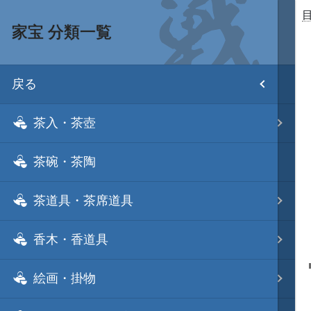
家宝 分類一覧
目次
戻る
ホーム
茶入・茶壺
武将 読み一覧
茶碗・茶陶
姫 読み一覧
茶道具・茶席道具
家宝 分類一覧
香木・香道具
城 地域分類
絵画・掛物
合戦 地域分類