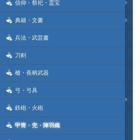
信仰・祭祀・霊宝
事変 地域分類
典籍・文書
逸話 分類一覧
兵法・武芸書
戦国ニュース
刀剣
寺社・城・庭園ニュース
槍・長柄武器
信長の野望ニュース
弓・弓具
質問・コンタクト
鉄砲・火砲
甲冑・兜・陣羽織