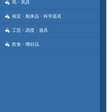
馬・馬具
南蛮・舶来品・科学器具
工芸・調度・遊具
飲食・嗜好品