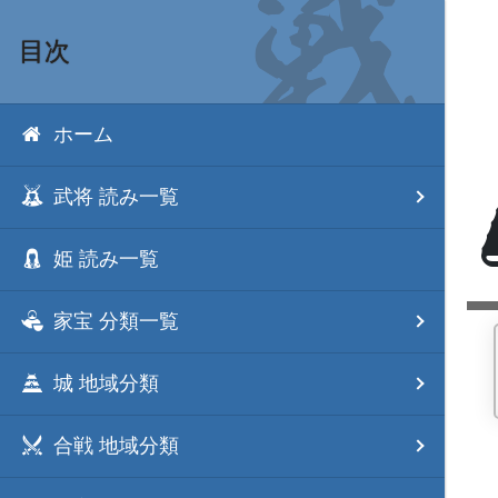
目次
ホーム
武将 読み一覧
姫 読み一覧
家宝 分類一覧
城 地域分類
合戦 地域分類