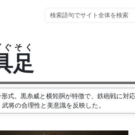
ぎぐそく
具足
一形式。黒糸威と横矧胴が特徴で、鉄砲戦に対
、武将の合理性と美意識を反映した。