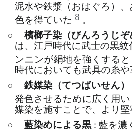
泥水や鉄漿（おはぐろ）、
8
色を得ていた
。
檳榔子染（びんろうじぞ
は、江戸時代に武士の黒紋
ンニンが絹地を強くする
時代においても武具の糸や
鉄媒染（てつばいせん）
発色させるために広く用い
媒染を施すことで、より堅
藍染めによる黒
: 藍を