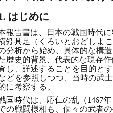
1. はじめに
本報告書は、日本の戦国時代に
横矧具足（くろいとおどしよ
の分析から始め、具体的な構造
た歴史的背景、代表的な現存作
査し、詳述することを目的とす
などを参照しつつ、当時の武士
的に考察する。
戦国時代は、応仁の乱（1467
での戦闘様相も、個々の武者の