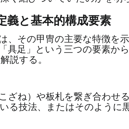
の定義と基本的構成要素
は、その甲冑の主要な特徴を
「具足」という三つの要素か
に解説する。
こざね）や板札を繋ぎ合わせ
用いる技法、またはそのように