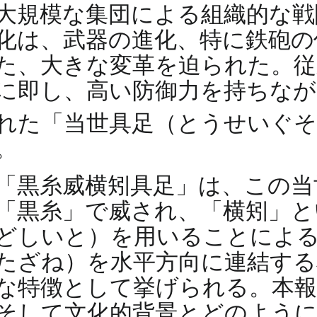
大規模な集団による組織的な戦
化は、武器の進化、特に鉄砲の
た、大きな変革を迫られた。従
に即し、高い防御力を持ちなが
れた「当世具足（とうせいぐ
。
「黒糸威横矧具足」は、この当
「黒糸」で威され、「横矧」と
どしいと）を用いることによる
たざね）を水平方向に連結する
な特徴として挙げられる。本報
そして文化的背景とどのよう