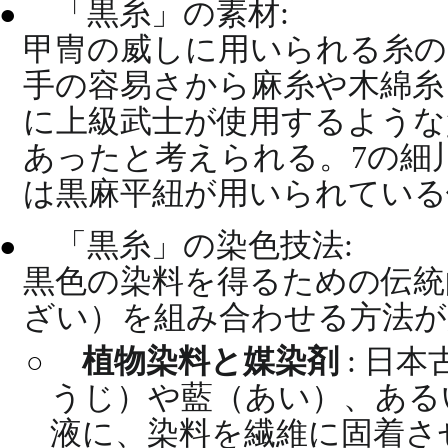
「黒糸」の素材:
甲冑の威しに用いられる糸の
手の容易さから麻糸や木綿糸
に上級武士が使用するような
あったと考えられる。7の細
は黒麻平紐が用いられている
「黒糸」の染色技法:
黒色の染料を得るための伝統
ざい）を組み合わせる方法が
植物染料と媒染剤
: 日
うじ）や藍（あい）、ある
液に、染料を繊維に固着さ