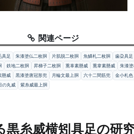
関連ページ
毛具足
朱漆塗仏二枚胴
片肌脱二枚胴
魚鱗札二枚胴
歯朶具足
胴
鉄地二枚胴
昇梯子二枚胴
熏辜素懸威
熏韋素懸威
朱漆塗
素懸威
黒漆塗唐冠形兜
月輪文最上胴
六十二間筋兜
金小札色
日の丸威
紫糸威最上胴
る黒糸威横矧具足の研