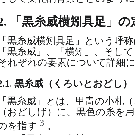
2. 「黒糸威横矧具足」
「黒糸威横矧具足」という呼称
「黒糸威」、「横矧」、そして
それぞれの要素について詳細
2.1. 黒糸威（くろいとおどし）
「黒糸威」とは、甲冑の小札（
（おどしげ）に、黒色の糸を
3
のを指す
。