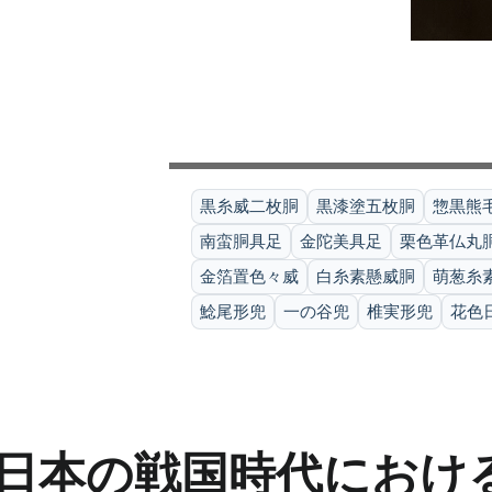
黒糸威二枚胴
黒漆塗五枚胴
惣黒熊
南蛮胴具足
金陀美具足
栗色革仏丸
金箔置色々威
白糸素懸威胴
萌葱糸
鯰尾形兜
一の谷兜
椎実形兜
花色
日本の戦国時代におけ