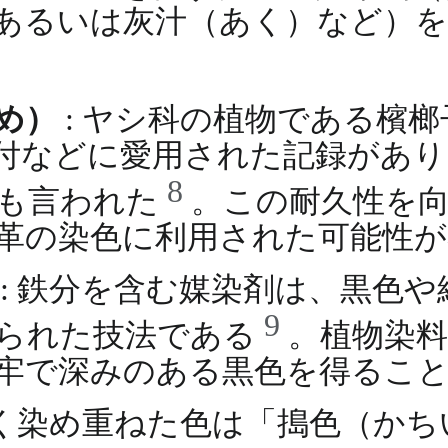
あるいは灰汁（あく）など）
め）
: ヤシ科の植物である檳
付などに愛用された記録があり
8
とも言われた
。この耐久性を
革の染色に利用された可能性が
: 鉄分を含む媒染剤は、黒色
9
られた技法である
。植物染
牢で深みのある黒色を得るこ
濃く染め重ねた色は「搗色（か