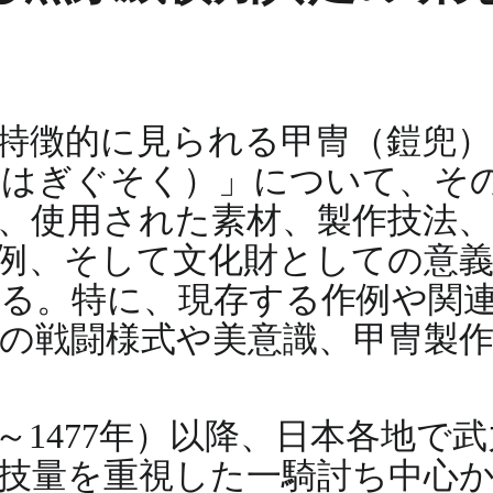
特徴的に見られる甲冑（鎧兜）
こはぎぐそく）」について、そ
、使用された素材、製作技法
例、そして文化財としての意
る。特に、現存する作例や関
の戦闘様式や美意識、甲冑製
年～1477年）以降、日本各地
技量を重視した一騎討ち中心