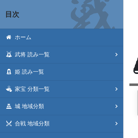
目次
ホーム
武将 読み一覧
姫 読み一覧
家宝 分類一覧
城 地域分類
合戦 地域分類