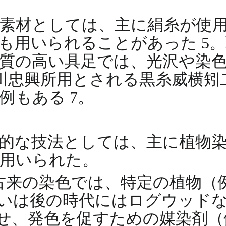
素材としては、主に絹糸が使
も用いられることがあった 5
質の高い具足では、光沢や染
川忠興所用とされる黒糸威横矧
例もある 7。
的な技法としては、主に植物
用いられた。
本古来の染色では、特定の植物
いは後の時代にはログウッド
せ、発色を促すための媒染剤（