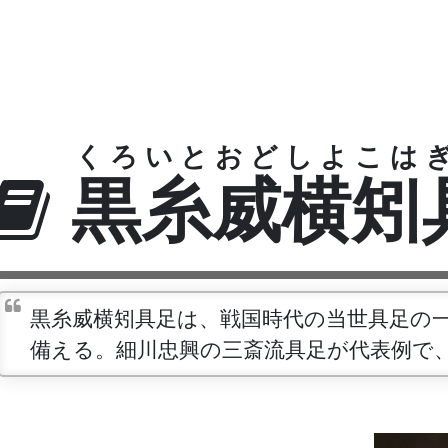
くろいとおどしよこは
黒糸威横矧
黒糸威横矧具足は、戦国時代の当世具足の
備える。細川忠興の三斎流具足が代表例で