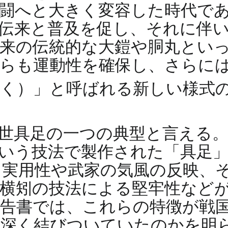
闘へと大きく変容した時代で
伝来と普及を促し、それに伴
来の伝統的な大鎧や胴丸とい
らも運動性を確保し、さらに
そく）」と呼ばれる新しい様式
世具足の一つの典型と言える
いう技法で製作された「具足
実用性や武家の気風の反映、
横矧の技法による堅牢性など
告書では、これらの特徴が戦
に深く結びついていたのかを明