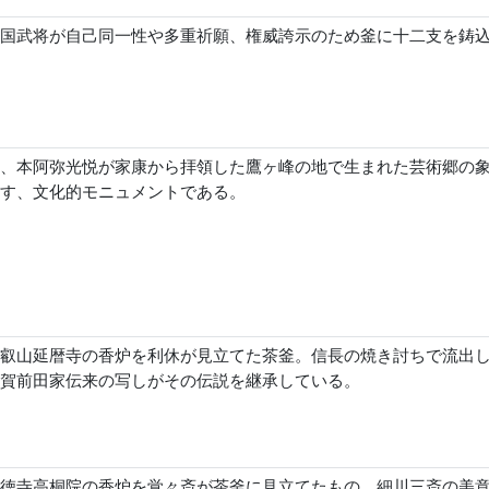
国武将が自己同一性や多重祈願、権威誇示のため釜に十二支を鋳
、本阿弥光悦が家康から拝領した鷹ヶ峰の地で生まれた芸術郷の
す、文化的モニュメントである。
叡山延暦寺の香炉を利休が見立てた茶釜。信長の焼き討ちで流出
賀前田家伝来の写しがその伝説を継承している。
徳寺高桐院の香炉を覚々斎が茶釜に見立てたもの。細川三斎の美