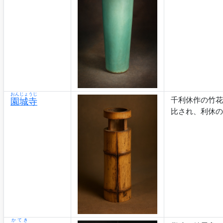
おんじょうじ
千利休作の竹花
園城寺
比され、利休の
かてき