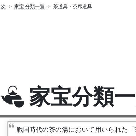
目次
家宝 分類一覧
茶道具・茶席道具
家宝分類一
戦国時代の茶の湯において用いられた「