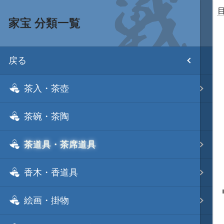
家宝 分類一覧
目次
戻る
ホーム
茶入・茶壺
武将 読み一覧
茶碗・茶陶
姫 読み一覧
茶道具・茶席道具
家宝 分類一覧
香木・香道具
城 地域分類
絵画・掛物
合戦 地域分類