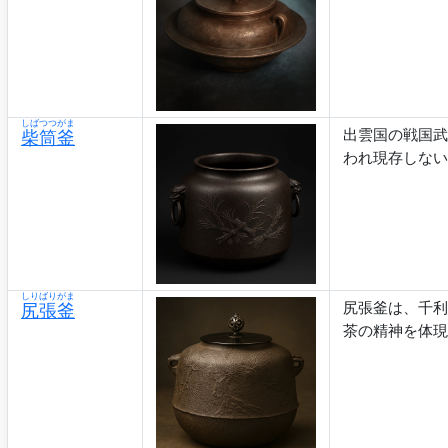
しばつつがま
出雲国の戦国武
柴筒釜
われ現存しない
しりばりがま
尻張釜は、千利
尻張釜
茶の精神を体現