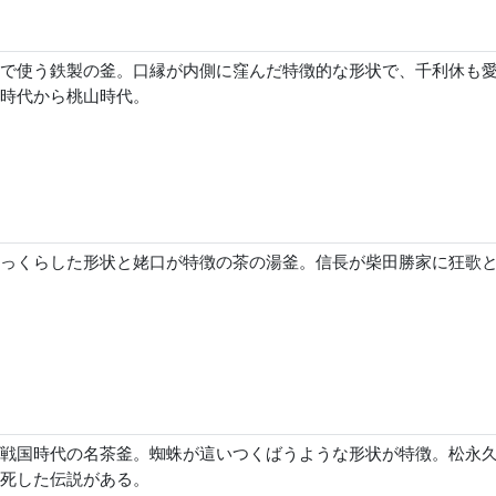
で使う鉄製の釜。口縁が内側に窪んだ特徴的な形状で、千利休も
時代から桃山時代。
っくらした形状と姥口が特徴の茶の湯釜。信長が柴田勝家に狂歌
戦国時代の名茶釜。蜘蛛が這いつくばうような形状が特徴。松永
死した伝説がある。