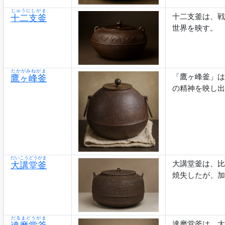
じゅうにしがま
十二支釜は、戦
十二支釜
世界を映す。
たかがみねがま
「鷹ヶ峰釜」は
鷹ヶ峰釜
の精神を映し出
だいこうどうがま
大講堂釜は、比
大講堂釜
焼失したが、加
だるまどうがま
達磨堂釜は、大