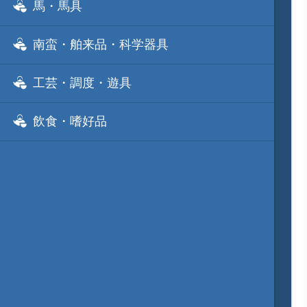
馬・馬具
南蛮・舶来品・科学器具
工芸・調度・遊具
飲食・嗜好品