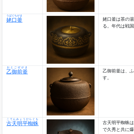
うばぐちがま
姥口釜は茶の湯
姥口釜
る。年代は戦国
おとごぜがま
乙御前釜は、ふ
乙御前釜
す。
こてんみょうひらぐも
古天明平蜘蛛は
古天明平蜘蛛
で久秀と共に爆