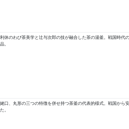
利休のわび茶美学と辻与次郎の技が融合した茶の湯釜。戦国時代
品。
姥口、丸形の三つの特徴を併せ持つ茶釜の代表的様式。戦国から
た。