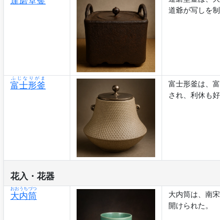
達磨堂釜
道爺が写しを制
ふじなりがま
富士形釜は、富
富士形釜
され、利休も好
花入・花器
おおうちづつ
大内筒は、南宋
大内筒
開けられた。