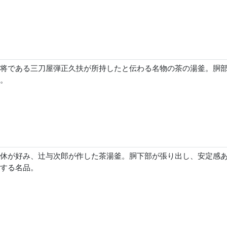
将である三刀屋弾正久扶が所持したと伝わる名物の茶の湯釜。胴
。
休が好み、辻与次郎が作した茶湯釜。胴下部が張り出し、安定感
する名品。