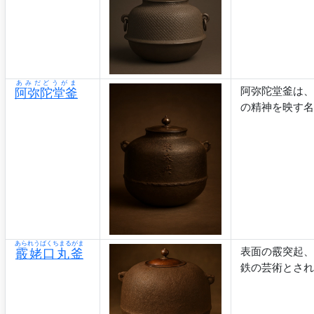
あみだどうがま
阿弥陀堂釜は、
阿弥陀堂釜
の精神を映す名
あられうばくちまるがま
表面の霰突起、
霰姥口丸釜
鉄の芸術とされ