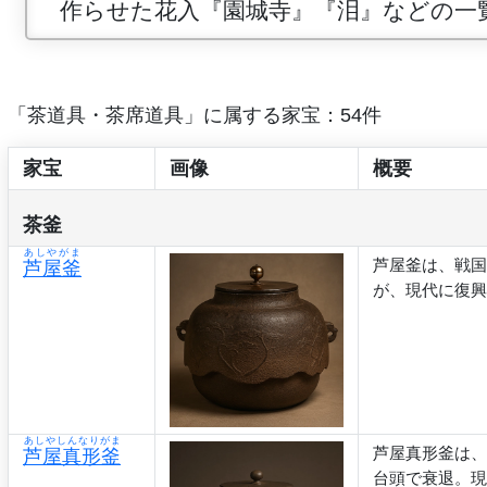
作らせた花入『園城寺』『泪』などの一
「茶道具・茶席道具」に属する家宝：54件
家宝
画像
概要
茶釜
あしやがま
芦屋釜は、戦国
芦屋釜
が、現代に復興
あしやしんなりがま
芦屋真形釜は、
芦屋真形釜
台頭で衰退。現