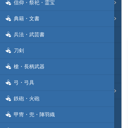
信仰・祭祀・霊宝
事変 地域分類
典籍・文書
逸話 分類一覧
兵法・武芸書
戦国ニュース
刀剣
寺社・城・庭園ニュース
槍・長柄武器
信長の野望ニュース
弓・弓具
質問・コンタクト
鉄砲・火砲
甲冑・兜・陣羽織