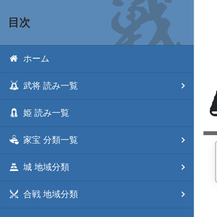
目次
ホーム
武将 読み一覧
姫 読み一覧
家宝 分類一覧
城 地域分類
合戦 地域分類