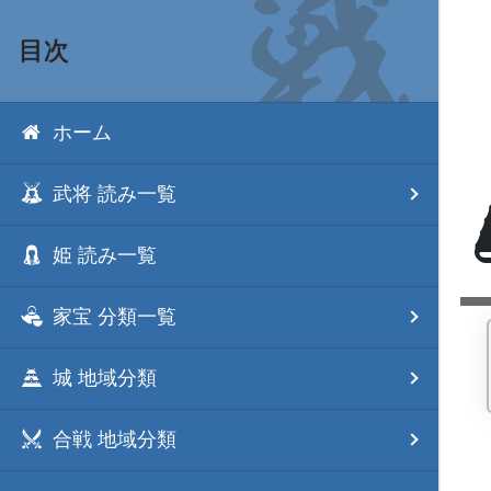
目次
ホーム
武将 読み一覧
姫 読み一覧
家宝 分類一覧
城 地域分類
合戦 地域分類