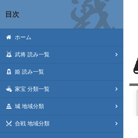
目次
ホーム
武将 読み一覧
姫 読み一覧
家宝 分類一覧
城 地域分類
合戦 地域分類