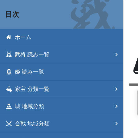
目次
ホーム
武将 読み一覧
姫 読み一覧
家宝 分類一覧
城 地域分類
合戦 地域分類