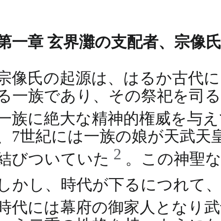
第一章 玄界灘の支配者、宗像
宗像氏の起源は、はるか古代に
る一族であり、その祭祀を司る
一族に絶大な精神的権威を与
、7世紀には一族の娘が天武天
2
結びついていた
。この神聖
しかし、時代が下るにつれて
時代には幕府の御家人となり