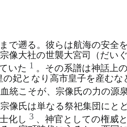
氏
まで遡る。彼らは航海の安全
宗像大社の世襲大宮司（だい
1
えていた
。その系譜は神話上
皇の妃となり高市皇子を産むな
な血統こそが、宗像氏の力の源
、宗像氏は単なる祭祀集団にと
3
武士化し
、神官としての権威