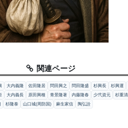
関連ページ
興
大内義隆
佐田隆居
問田興之
問田隆盛
杉興長
杉興運
矩
大内義長
原田興種
青景隆著
内藤隆春
少弐資元
杉重清
朝
杉隆泰
山口城(周防国)
麻生家信
陶弘詮