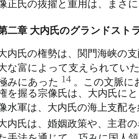
像正氏の抜擢と重用は、まさに
第二章 大内氏のグランドスト
大内氏の権勢は、関門海峡の支
大な富によって支えられてい
14
極みにあった
。この文脈に
権を握る宗像氏は、大内氏にと
像水軍は、大内氏の海上支配
大内氏は、婚姻政策や、主君の
た手法を通じて、巧みに国人