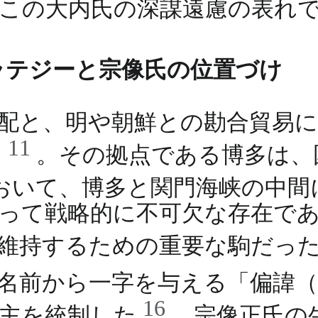
この大内氏の深謀遠慮の表れ
ラテジーと宗像氏の位置づけ
配と、明や朝鮮との勘合貿易
11
た
。その拠点である博多は、
おいて、博多と関門海峡の中間
って戦略的に不可欠な存在で
を維持するための重要な駒だっ
名前から一字を与える「偏諱
16
領主を統制した
。宗像正氏の