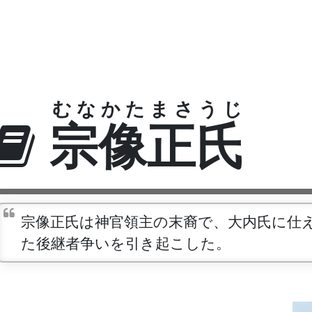
むなかたまさうじ
宗像正氏
宗像正氏は神官領主の末裔で、大内氏に仕
た後継者争いを引き起こした。