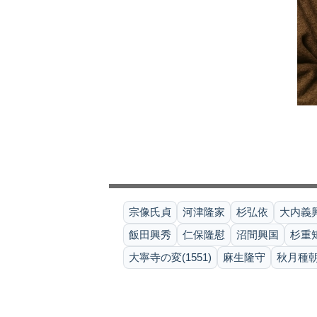
宗像氏貞
河津隆家
杉弘依
大内義
飯田興秀
仁保隆慰
沼間興国
杉重
大寧寺の変(1551)
麻生隆守
秋月種