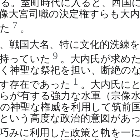
る。室町時代に入ると、西国
像大宮司職の決定権すらも大
7
った
。
、戦国大名、特に文化的洗練
9
を持っていた
。大内氏が求め
く神聖な祭祀を担い、断絶の
1
画す存在であった
。大内氏に
らが有する強力な水軍（宗像
の神聖な権威を利用して筑前
という高度な政治的意図があ
を巧みに利用した政策と軌を一