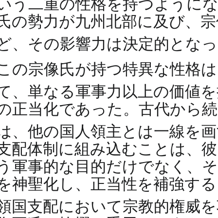
いう二重の性格を持つようにな
氏の勢力が九州北部に及び、宗
ど、その影響力は決定的とな
この宗像氏が持つ特異な性格は
て、単なる軍事力以上の価値
の正当化であった。古代から続
は、他の国人領主とは一線を
支配体制に組み込むことは、彼
う軍事的な目的だけでなく、そ
を神聖化し、正当性を補強する
領国支配において宗教的権威