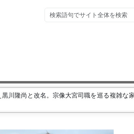
え黒川隆尚と改名。宗像大宮司職を巡る複雑な