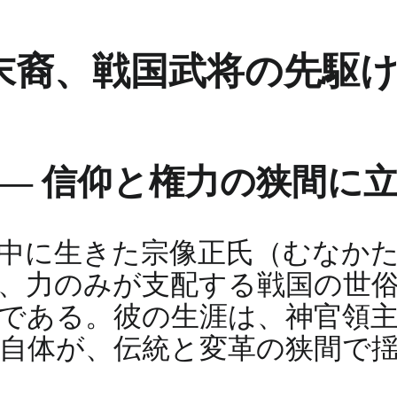
末裔、戦国武将の先駆
 ― 信仰と権力の狭間に
中に生きた宗像正氏（むなかた
、力のみが支配する戦国の世
である。彼の生涯は、神官領
自体が、伝統と変革の狭間で