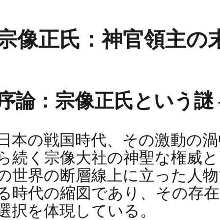
宗像正氏：神官領主の
序論：宗像正氏という謎
日本の戦国時代、その激動の渦
ら続く宗像大社の神聖な権威と
の世界の断層線上に立った人物
る時代の縮図であり、その存在
選択を体現している。