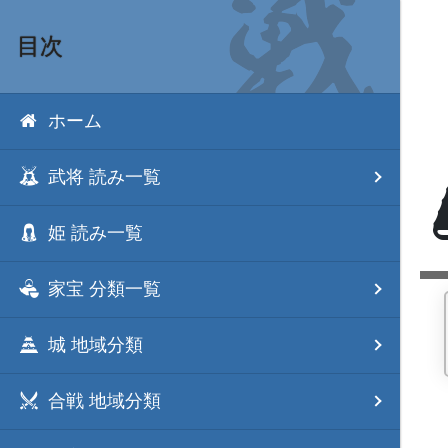
目次
ホーム
武将 読み一覧
姫 読み一覧
家宝 分類一覧
城 地域分類
合戦 地域分類