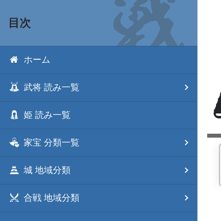
目次
ホーム
武将 読み一覧
姫 読み一覧
家宝 分類一覧
城 地域分類
合戦 地域分類