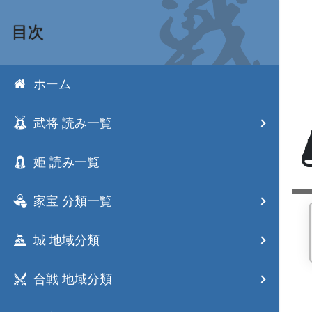
目次
ホーム
武将 読み一覧
姫 読み一覧
家宝 分類一覧
城 地域分類
合戦 地域分類