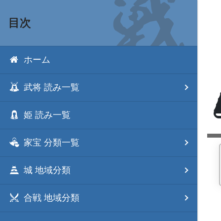
目次
ホーム
武将 読み一覧
姫 読み一覧
家宝 分類一覧
城 地域分類
合戦 地域分類