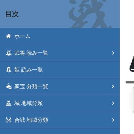
目次
ホーム
武将 読み一覧
姫 読み一覧
家宝 分類一覧
城 地域分類
合戦 地域分類