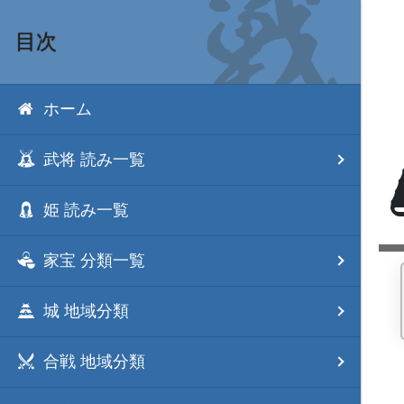
目次
ホーム
武将 読み一覧
姫 読み一覧
家宝 分類一覧
城 地域分類
合戦 地域分類