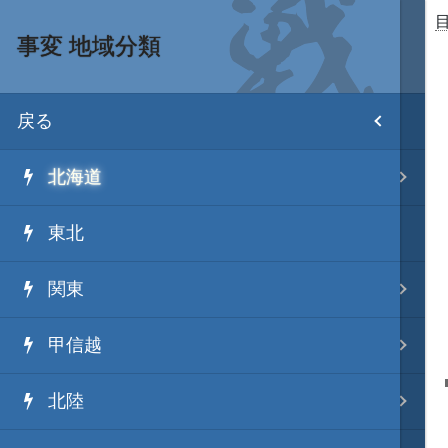
事変 地域分類
目次
戻る
ホーム
北海道
武将 読み一覧
東北
姫 読み一覧
関東
家宝 分類一覧
甲信越
城 地域分類
北陸
合戦 地域分類