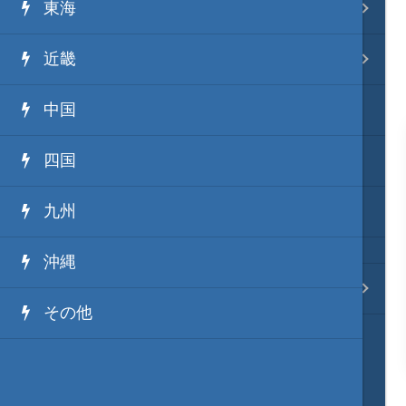
東海
事変 地域分類
近畿
逸話 分類一覧
中国
戦国ニュース
四国
寺社・城・庭園ニュース
九州
信長の野望ニュース
沖縄
質問・コンタクト
その他