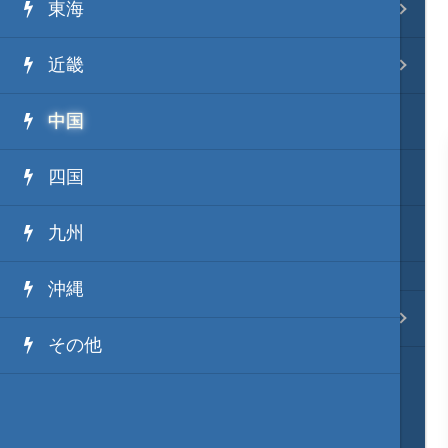
東海
事変 地域分類
近畿
逸話 分類一覧
中国
戦国ニュース
四国
寺社・城・庭園ニュース
九州
信長の野望ニュース
沖縄
質問・コンタクト
その他