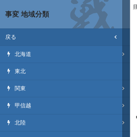
事変 地域分類
目次
戻る
ホーム
北海道
武将 読み一覧
東北
姫 読み一覧
関東
家宝 分類一覧
甲信越
城 地域分類
北陸
合戦 地域分類