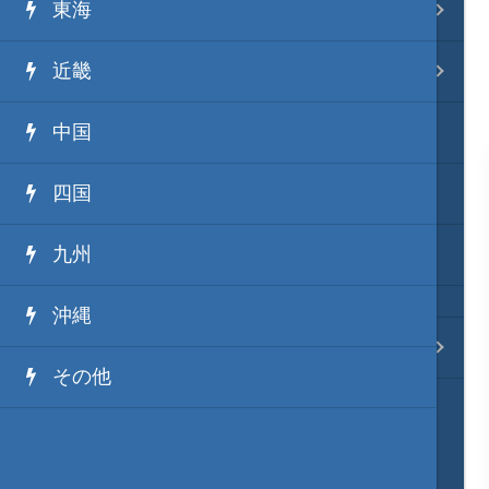
東海
事変 地域分類
近畿
逸話 分類一覧
中国
戦国ニュース
四国
寺社・城・庭園ニュース
九州
信長の野望ニュース
沖縄
質問・コンタクト
その他