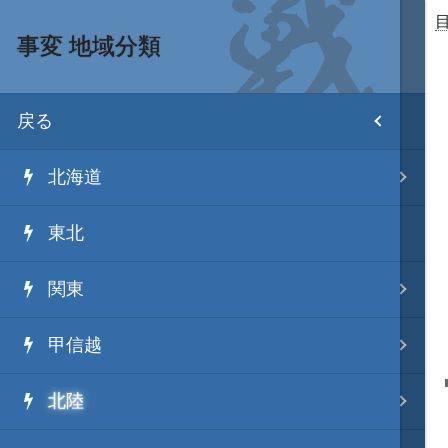
事変 地域分類
目次
戻る
ホーム
北海道
武将 読み一覧
東北
姫 読み一覧
関東
家宝 分類一覧
甲信越
城 地域分類
北陸
合戦 地域分類