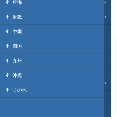
東海
事変 地域分類
近畿
逸話 分類一覧
中国
戦国ニュース
四国
寺社・城・庭園ニュース
九州
信長の野望ニュース
沖縄
質問・コンタクト
その他