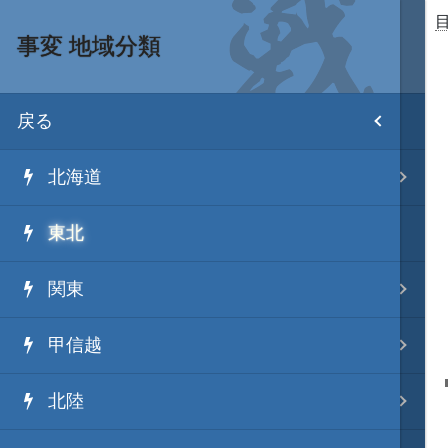
事変 地域分類
目次
戻る
ホーム
北海道
武将 読み一覧
東北
姫 読み一覧
関東
家宝 分類一覧
甲信越
城 地域分類
北陸
合戦 地域分類