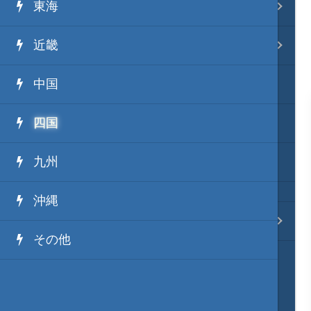
東海
事変 地域分類
近畿
逸話 分類一覧
中国
戦国ニュース
四国
寺社・城・庭園ニュース
九州
信長の野望ニュース
沖縄
質問・コンタクト
その他