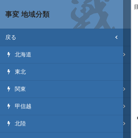
事変 地域分類
目次
戻る
ホーム
北海道
武将 読み一覧
東北
姫 読み一覧
関東
家宝 分類一覧
甲信越
城 地域分類
北陸
合戦 地域分類