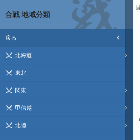
合戦 地域分類
目次
戻る
ホーム
北海道
武将 読み一覧
東北
姫 読み一覧
関東
家宝 分類一覧
甲信越
城 地域分類
北陸
合戦 地域分類