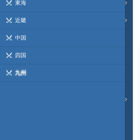
東海
事変 地域分類
近畿
逸話 分類一覧
中国
戦国ニュース
四国
寺社・城・庭園ニュース
九州
信長の野望ニュース
質問・コンタクト