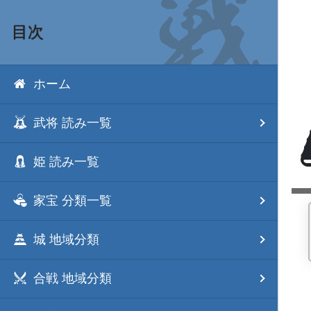
目次
ホーム
武将 読み一覧
姫 読み一覧
家宝 分類一覧
城 地域分類
合戦 地域分類