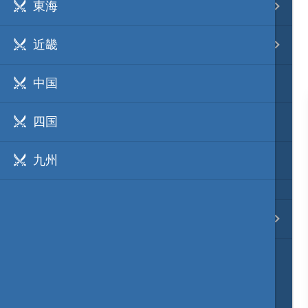
東海
事変 地域分類
近畿
逸話 分類一覧
中国
戦国ニュース
四国
寺社・城・庭園ニュース
九州
信長の野望ニュース
質問・コンタクト