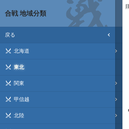
合戦 地域分類
目次
戻る
ホーム
北海道
武将 読み一覧
東北
姫 読み一覧
関東
家宝 分類一覧
甲信越
城 地域分類
北陸
合戦 地域分類