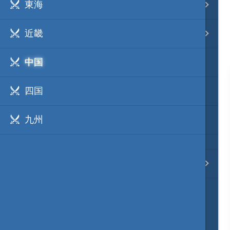
東海
事変 地域分類
近畿
逸話 分類一覧
中国
戦国ニュース
四国
寺社・城・庭園ニュース
九州
信長の野望ニュース
質問・コンタクト