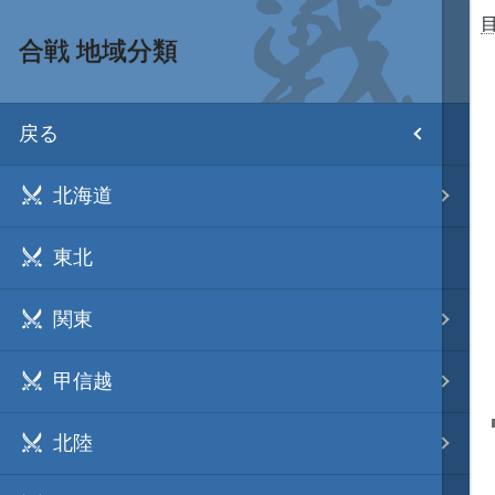
合戦 地域分類
目次
戻る
ホーム
北海道
武将 読み一覧
東北
姫 読み一覧
関東
家宝 分類一覧
甲信越
城 地域分類
北陸
合戦 地域分類