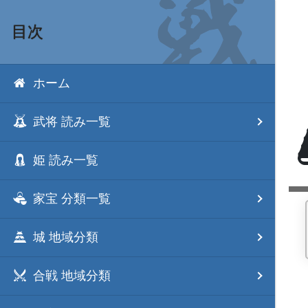
目次
ホーム
武将 読み一覧
姫 読み一覧
家宝 分類一覧
城 地域分類
合戦 地域分類