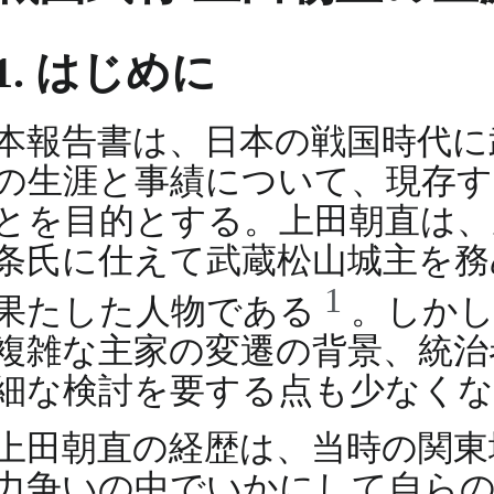
1. はじめに
本報告書は、日本の戦国時代に
の生涯と事績について、現存す
とを目的とする。上田朝直は、
条氏に仕えて武蔵松山城主を務
1
果たした人物である
。しかし
複雑な主家の変遷の背景、統治
細な検討を要する点も少なくな
上田朝直の経歴は、当時の関東
力争いの中でいかにして自ら