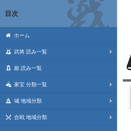
目次
ホーム
武将 読み一覧
姫 読み一覧
家宝 分類一覧
城 地域分類
合戦 地域分類