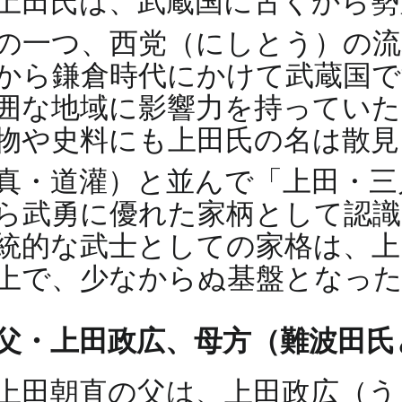
上田氏は、武蔵国に古くから勢
の一つ、西党（にしとう）の
から鎌倉時代にかけて武蔵国で
囲な地域に影響力を持っていた
物や史料にも上田氏の名は散見
真・道灌）と並んで「上田・
ら武勇に優れた家柄として認
統的な武士としての家格は、上
上で、少なからぬ基盤となっ
父・上田政広、母方（難波田氏
上田朝直の父は、上田政広（う