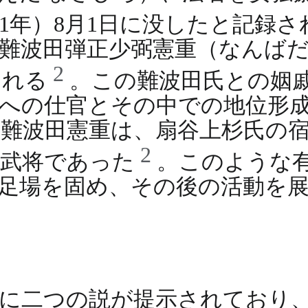
71年）8月1日に没したと記録
難波田弾正少弼憲重（なんばだ
2
される
。この難波田氏との姻
への仕官とその中での地位形
難波田憲重は、扇谷上杉氏の
2
な武将であった
。このような
足場を固め、その後の活動を
に二つの説が提示されており