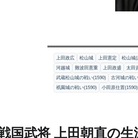
上田政広
松山城
上田憲定
松山城(武
河越城
難波田憲重
上田政盛
太田
武蔵松山城の戦い(1590)
古河城の戦い(1
祇園城の戦い(1590)
小田原仕置(1590)
戦国武将 上田朝直の生