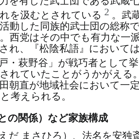
力を有した武士団である武蔵
2
流れを汲むとされている
。武
活動した同族的武士団の総称
。西党はその中でも有力な一
され、『松陰私語』において
三戸・萩野谷」が戦巧者として
識されていたことがうかがえる
田朝直が地域社会において一
たと考えられる。
との関係）など家族構成
えだ まさひろ）、法名を安独