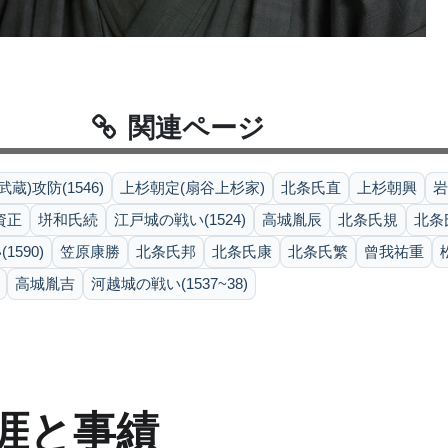
関連ページ
蔵)攻防(1546)
上杉朝定(扇谷上杉家)
北条氏直
上杉朝興
岩
資正
垪和氏続
江戸城の戦い(1524)
高城胤辰
北条氏規
北条
590)
笠原康勝
北条氏邦
北条氏康
北条氏繁
曾我祐重
高城胤吉
河越城の戦い(1537~38)
涯と事績