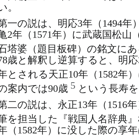
い。
第一の説は、明応3年（149
亀2年（1571年）に武蔵国松
石塔婆（題目板碑）の銘文に
78歳と解釈し逆算すると、明応
年とされる天正10年（1582
5
の案内では90歳
という長寿を
第二の説は、永正13年（151
筆を担当した『戦国人名辞典
年（1582年）に没した際の享年