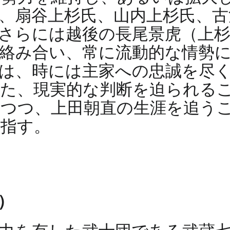
、扇谷上杉氏、山内上杉氏、古
さらには越後の長尾景虎（上
絡み合い、常に流動的な情勢
は、時には主家への忠誠を尽
た、現実的な判断を迫られる
つつ、上田朝直の生涯を追う
目指す。
）