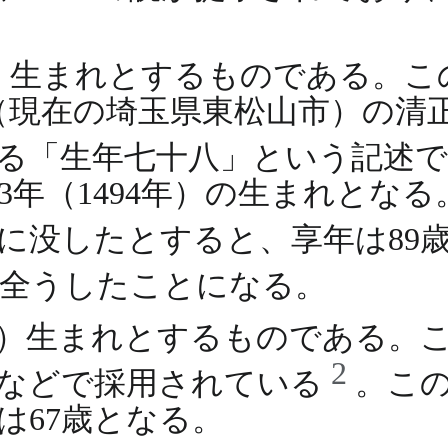
4年）生まれとするものである。
山（現在の埼玉県東松山市）の
ある「生年七十八」という記述
3年（1494年）の生まれとな
年）に没したとすると、享年は89
全うしたことになる。
6年）生まれとするものである。
2
』などで採用されている
。この
は67歳となる。