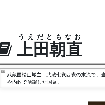
うえだともなお
上田朝直
武蔵国松山城主。武蔵七党西党の末流で、
や内政で活躍した国衆。