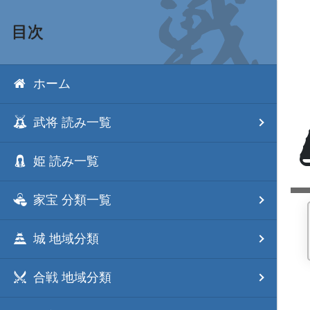
目次
ホーム
武将 読み一覧
姫 読み一覧
家宝 分類一覧
城 地域分類
合戦 地域分類