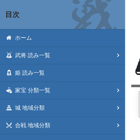
目次
ホーム
武将 読み一覧
姫 読み一覧
家宝 分類一覧
城 地域分類
合戦 地域分類