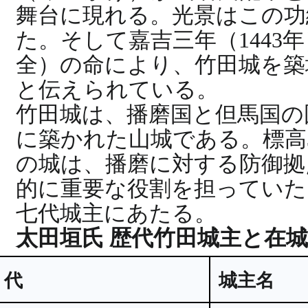
舞台に現れる。光景はこの功
た。そして嘉吉三年（144
全）の命により、竹田城を築
と伝えられている。
竹田城は、播磨国と但馬国の
に築かれた山城である。標高3
の城は、播磨に対する防御拠
的に重要な役割を担っていた
七代城主にあたる。
太田垣氏 歴代竹田城主と在
代
城主名