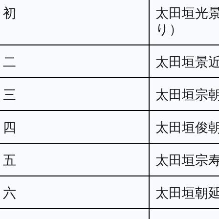
初
太田垣光
り）
二
太田垣景
三
太田垣宗
四
太田垣俊
五
太田垣宗
六
太田垣朝