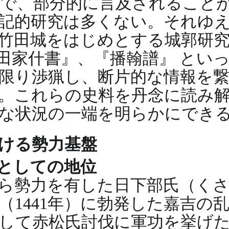
で、部分的に言及されること
記的研究は多くない。それゆ
竹田城をはじめとする城郭研
田家什書』、『播翰譜』 とい
限り渉猟し、断片的な情報を
。これらの史料を丹念に読み
な状況の一端を明らかにでき
おける勢力基盤
主としての地位
ら勢力を有した日下部氏（く
（1441年）に勃発した嘉吉の
して赤松氏討伐に軍功を挙げ