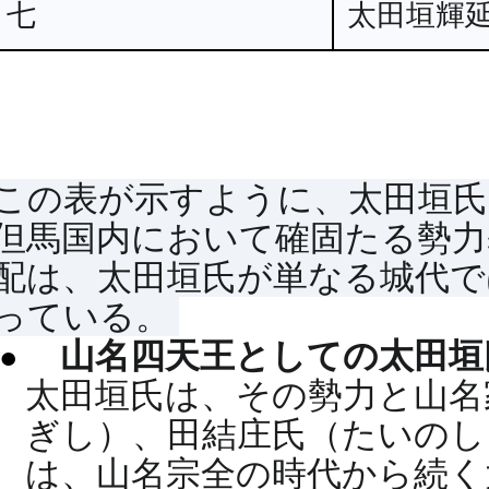
七
太田垣輝
この表が示すように、太田垣氏
但馬国内において確固たる勢
配は、太田垣氏が単なる城代で
っている。
山名四天王としての太田
太田垣氏は、その勢力と山名
ぎし）、田結庄氏（たいのし
は、山名宗全の時代から続く