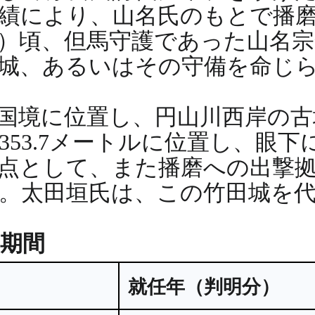
績により、山名氏のもとで播
3年）頃、但馬守護であった山名
城、あるいはその守備を命じ
国境に位置し、円山川西岸の古
53.7メートルに位置し、眼
点として、また播磨への出撃
。太田垣氏は、この竹田城を
城期間
就任年（判明分）