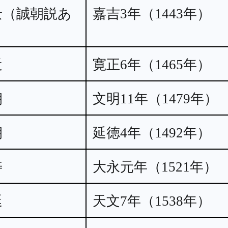
景（誠朝説あ
嘉吉3年（1443年）
近
寛正6年（1465年）
朝
文明11年（1479年）
朝
延徳4年（1492年）
寿
大永元年（1521年）
延
天文7年（1538年）