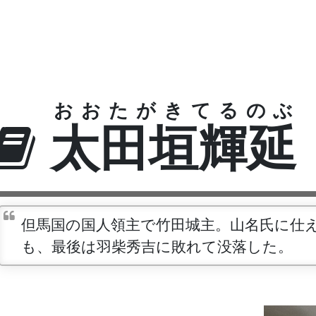
おおたがきてるのぶ
太田垣輝延
但馬国の国人領主で竹田城主。山名氏に仕
も、最後は羽柴秀吉に敗れて没落した。