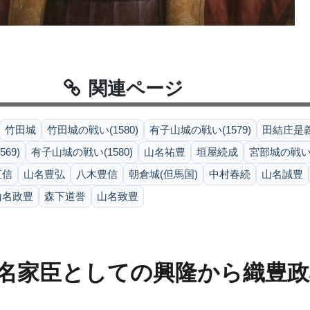
関連ページ
竹田城
竹田城の戦い(1580)
有子山城の戦い(1579)
田結庄是
69)
有子山城の戦い(1580)
山名祐豊
垣屋続成
宮部城の戦い(1
直信
山名豊弘
八木豊信
朝倉城(但馬国)
中村春続
山名誠豊
山名政豊
森下道誉
山名致豊
名家臣としての興隆から織豊