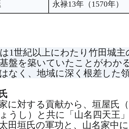
延
永禄13年（1570年）
は1世紀以上にわたり竹田城主
力基盤を築いていたことがわか
はなく、地域に深く根差した
垣氏
家に対する貢献から、垣屋氏
ょうし）と共に「山名四天王
太田垣氏の軍功と、山名家中