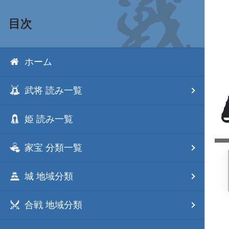
目次
ホーム
武将 読み一覧
姫 読み一覧
家宝 分類一覧
城 地域分類
合戦 地域分類