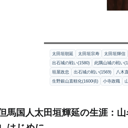
太田垣朝延
太田垣宗寿
太田垣輝信
出石城の戦い(1580)
此隅山城の戦い(15
垣屋政忠
出石城の戦い(1569)
八木
生野銀山直轄化(1600頃)
小寺政職
但馬国人太田垣輝延の生涯：山
1. はじめに