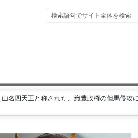
え山名四天王と称された。織豊政権の但馬侵攻