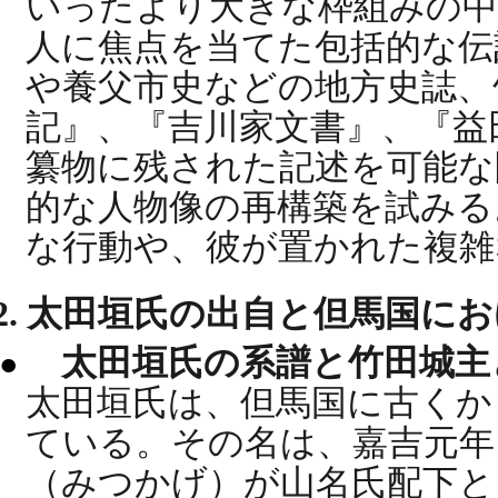
いったより大きな枠組みの中
人に焦点を当てた包括的な伝
や養父市史などの地方史誌、
記』、『吉川家文書』、『益
纂物に残された記述を可能な
的な人物像の再構築を試みる
な行動や、彼が置かれた複雑
2. 太田垣氏の出自と但馬国に
太田垣氏の系譜と竹田城
太田垣氏は、但馬国に古くか
ている。その名は、嘉吉元年
（みつかげ）が山名氏配下と