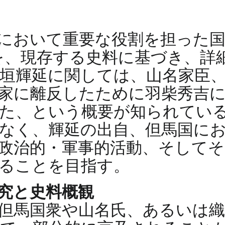
において重要な役割を担った国
を、現存する史料に基づき、詳
垣輝延に関しては、山名家臣
家に離反したために羽柴秀吉
た、という概要が知られてい
なく、輝延の出自、但馬国に
政治的・軍事的活動、そして
ることを目指す。
究と史料概観
但馬国衆や山名氏、あるいは織