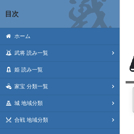
目次
ホーム
武将 読み一覧
姫 読み一覧
家宝 分類一覧
城 地域分類
合戦 地域分類