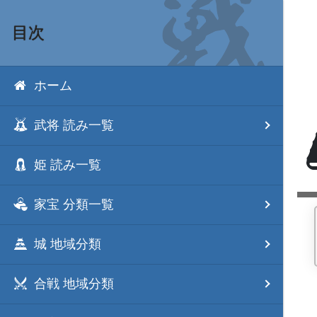
目次
ホーム
武将 読み一覧
姫 読み一覧
家宝 分類一覧
城 地域分類
合戦 地域分類