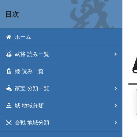
目次
ホーム
武将 読み一覧
姫 読み一覧
家宝 分類一覧
城 地域分類
合戦 地域分類