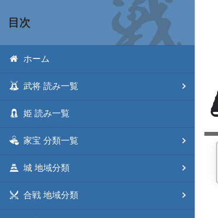
目次
ホーム
武将 読み一覧
姫 読み一覧
家宝 分類一覧
城 地域分類
合戦 地域分類