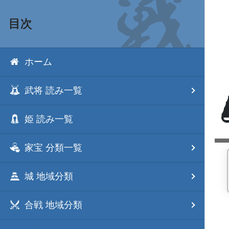
目次
ホーム
武将 読み一覧
姫 読み一覧
家宝 分類一覧
城 地域分類
合戦 地域分類