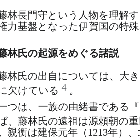
藤林長門守という人物を理解す
権力基盤となった伊賀国の特殊
藤林氏の起源をめぐる諸説
藤林氏の出自については、大
4
に欠けている
。
一つは、一族の由緒書である『
ば、藤林氏の遠祖は源頼朝の重
。親衡は建保元年（1213年