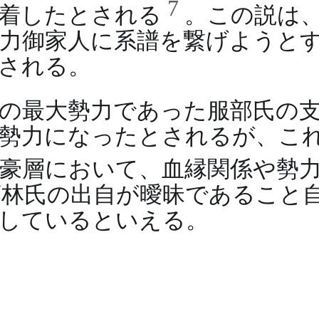
7
土着したとされる
。この説は
力御家人に系譜を繋げようと
される。
賀の最大勢力であった服部氏の
た勢力になったとされるが、こ
豪層において、血縁関係や勢
林氏の出自が曖昧であること
しているといえる。