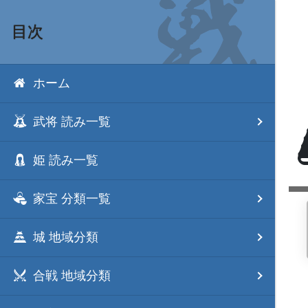
目次
ホーム
武将 読み一覧
姫 読み一覧
家宝 分類一覧
城 地域分類
合戦 地域分類