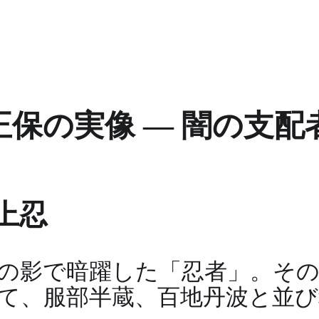
保の実像 ― 闇の支配
上忍
の影で暗躍した「忍者」。そ
て、服部半蔵、百地丹波と並