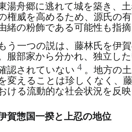
東湯舟郷に逃れて城を築き、
の権威を高めるため、源氏の有
由緒の粉飾である可能性も指摘
もう一つの説は、藤林氏を伊
。服部家から分かれ、独立し
4
確認されていない
。地方の土
を変えることは珍しくなく、藤
おける流動的な社会状況を反映
伊賀惣国一揆と上忍の地位