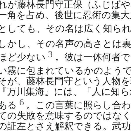
れが藤林長門守正保（ふじばや
一角を占め、後世に忍術の集大
としても、その名は広く知ら
しかし、その名声の高さとは裏
3
ほど少ない
。彼は一体何者
い霧に包まれているかのよう
そが、藤林長門守という人物を
『万川集海』には、「人に知ら
6
ある
。この言葉に照らし合わ
ての失敗を意味するのではな
の証左とさえ解釈できる。武