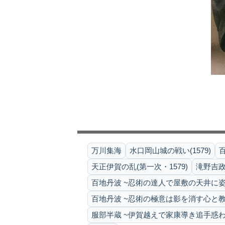
万川集海
水口岡山城の戦い(1579)
天正伊賀の乱(第一次・1579)
滝野吉
百地丹波 ~忍術の達人で屋敷の天井に姿
百地丹波 ~忍術の極意は影を消す心と教
服部半蔵 ~伊賀越えで家康導き追手惑わ