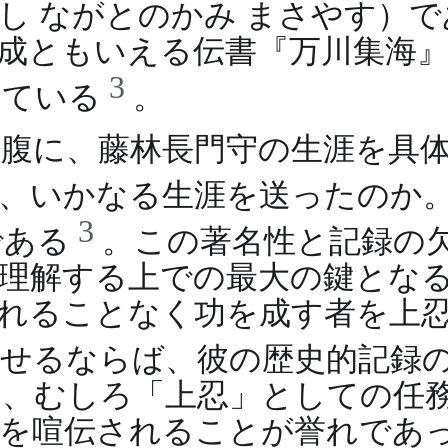
し ながとのかみ まさやす）
成ともいえる伝書『万川集海
3
れている
。
腹に、藤林長門守の生涯を具
で、いかなる生涯を送ったのか
3
である
。この著名性と記録の
理解する上での最大の鍵とな
れることなく功を成す者を上
せるならば、彼の歴史的記録
く、むしろ「上忍」としての任
功を喧伝されることが誉れであ