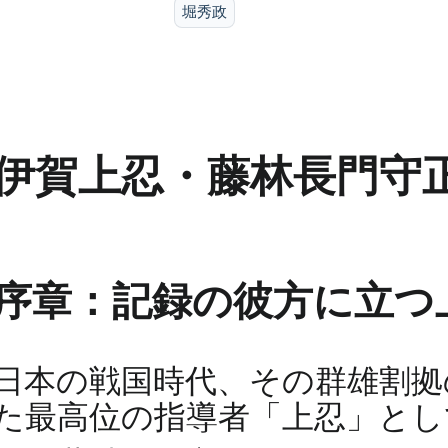
堀秀政
伊賀上忍・藤林長門守正
序章：記録の彼方に立つ
日本の戦国時代、その群雄割拠
た最高位の指導者「上忍」とし