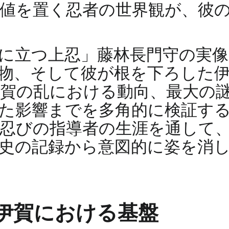
値を置く忍者の世界観が、彼
。
に立つ上忍」藤林長門守の実
物、そして彼が根を下ろした
賀の乱における動向、最大の
た影響までを多角的に検証す
忍びの指導者の生涯を通して
史の記録から意図的に姿を消
伊賀における基盤