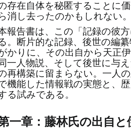
の存在自体を秘匿することに価
ら消し去ったのかもしれない
本報告書は、この「記録の彼方
る。断片的な記録、後世の編纂
がかりに、その出自から天正伊
同一人物説、そして後世に与え
の再構築に留まらない。一人の
で機能した情報戦の実態と、歴
する試みである。
第一章：藤林氏の出自と