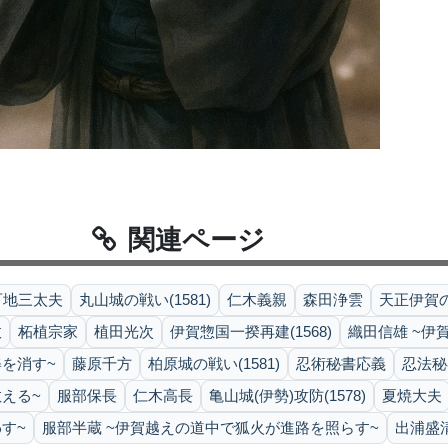
関連ページ
百地三太夫
丸山城の戦い(1581)
仁木義親
森田浄雲
天正伊賀の
政
柘植宗家
植田光次
伊賀惣国一揆再建(1568)
織田信雄 ~伊
を消す~
藤原千方
柏原城の戦い(1581)
忍術秘書応義
忍法秘
える~
服部保長
仁木高長
亀山城(伊勢)攻防(1578)
夏焼大夫
す~
服部半蔵 ~伊賀越えの道中で狐火が進路を照らす~
出浦盛