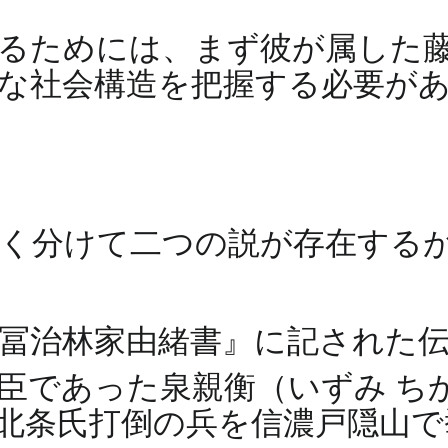
るためには、まず彼が属した
な社会構造を把握する必要が
きく分けて二つの説が存在する
冨治林家由緒書』に記された
臣であった泉親衡（いずみ ち
）、北条氏打倒の兵を信濃戸隠山