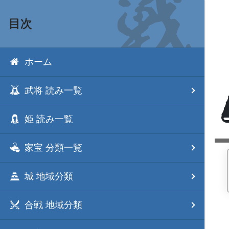
目次
ホーム
武将 読み一覧
姫 読み一覧
家宝 分類一覧
城 地域分類
合戦 地域分類