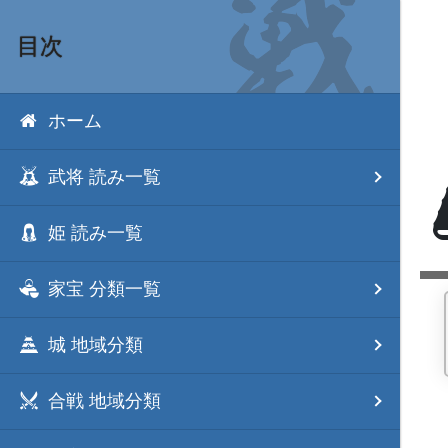
目次
ホーム
武将 読み一覧
姫 読み一覧
家宝 分類一覧
城 地域分類
合戦 地域分類