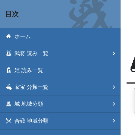
目次
ホーム
武将 読み一覧
姫 読み一覧
家宝 分類一覧
城 地域分類
合戦 地域分類