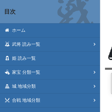
目次
ホーム
武将 読み一覧
姫 読み一覧
家宝 分類一覧
城 地域分類
合戦 地域分類